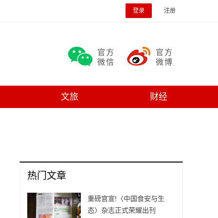
登录
注册
官方
官方
微信
微博
文旅
财经
热门文章
重磅官宣!〈中国食安与生
态〉杂志正式荣耀出刊