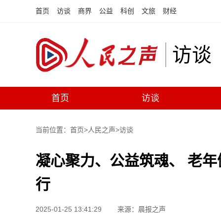
首页
访谈
商界
公益
科创
文旅
财经
访谈
首页
访谈
当前位置：首页>
人民之声
>
访谈
凝心聚力、公益筑魂、 老
行
2025-01-25 13:41:29
来源：晨报之声