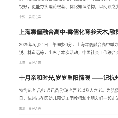
视野，更能夯实理论根基、优化知识结构，以阅读之
来源：晨报之声
上海霖儒融合高中-霖儒化育参天木,融
2025年5月21日上午9时30分，上海霖儒融合高
锐、林道远等，出席了本次活动，中国社会工作联合
来源：晨报之声
十月亲和时光,岁岁重阳情暖 ——记
特约记者 吕帅 通讯员 孙玲老吾老以及人之老。为弘扬
日，杭州市花园幼儿园党工团教师和小朋友们一起走
来源：晨报之声