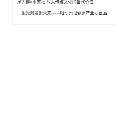
兴征程
足力健×平安福,放大传统文化的当代价值
聚光聚爱聚未来——眼动康眼健康产业项目品
鉴会苏州站成功举办