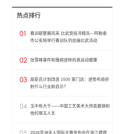
热点排行
春训砺警展风采 比武竞技淬精兵—阿勒泰
市公安局举行春训队列会操比武活动
张雪峰事件和慢病逆转抗衰运动健康
屈臣氏计划改造 1500 家门店：逆势布局折
射什么行业新启示？
玉中有大千——中国工艺美术大师袁嘉骐和
他的琢玉人生
​2026亚洲夫人国际大赛发布会在浙江建德