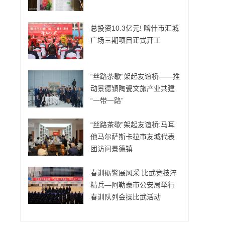
总投资10.3亿元! 喀什市汇城
广场三期项目正式开工
“丝路茶歇”架起友谊桥——推
动景德镇陶瓷文旅产业共建
“一带一路”
“丝路茶歇”架起友谊桥:马耳
他马尔萨斯卡拉市友城代表
团访问景德镇
春训砺警展风采 比武竞技淬
精兵—阿勒泰市公安局举行
春训队列会操比武活动