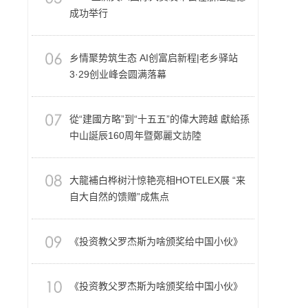
成功举行
乡情聚势筑生态 AI创富启新程|老乡驿站
3·29创业峰会圆满落幕
從“建國方略”到“十五五”的偉大跨越 獻給孫
中山誕辰160周年暨鄭麗文訪陸
大龍補白桦树汁惊艳亮相HOTELEX展 “来
自大自然的馈赠”成焦点
《投资教父罗杰斯为啥颁奖给中国小伙》
《投资教父罗杰斯为啥颁奖给中国小伙》