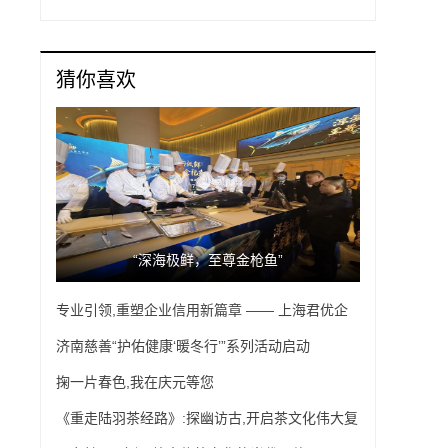
猜你喜欢
“深海极鲜，至尊金枪鱼”
专业引领,重塑企业信用新篇章 —— 上海君优企
业征信服务
济南慈善“护佑健康‘暖冬行’”系列活动启动
掬一片春色,我在庆元等您
《重走陆羽茶经路》:探幽访古,开启茶文化伟大复