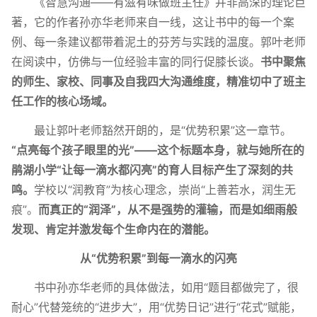
《智慧沟通——有滋有味做班主任》并非高深的理论巨
著，它的作者孙亦华老师来自一线，这让书中的每一个案
例、每一条建议都带着泥土的芬芳与实践的温度。郭叶老师
在阅读中，仿佛与一位经验丰富的同行促膝长谈。
书中聚焦
的师生、家校、同事及自我四大沟通维度，精准切中了班主
任工作的核心场域。
最让郭叶老师豁然开朗的，是“优势积累”这一章节。
“点亮每个孩子眼里的光”——这个标题本身，就与她所在的
鹃湖小学“让每一滴水都闪亮”的育人目标产生了深刻的共
鸣。
学校以“润教育”为核心理念，崇尚“上善若水，润生无
痕”。
而真正的“润泽”，从不是强势的灌输，而是如细雨般
发现、肯定并激发每个生命内在的潜能。
从“优势积累”到每一滴水的闪亮
书中孙亦华老师的具体做法，如用“题目都做完了，很
耐心”代替笼统的“进步大”，用“优势日记”进行“花式”赋能，