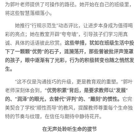
为郭叶老师提供了可操作的路径。她开始在自己的班级里，
将这些智慧落细落小。
她推行“行规示范生”动态评比，让进步本身成为值得喝
彩的亮点；她在教室开辟“夸夸墙”，引导孩子们学习用真
诚、具体的话语彼此欣赏。
这些举措，犹如在班级生活中投
下了一颗颗“优势”的石子，涟漪荡开，那些曾被批评声笼罩
的孩子，眼中逐渐有了光彩，行为的积极转变也随之悄然发
生。
“这不仅是沟通技巧的升级，更是教育观的重塑。”郭叶
老师深刻体会到，
“优势积累”背后，是要求教师以“发展”
的、“润泽”的眼光，去替代“评判”的、“雕刻”的惯性。
它完
美契合了学校“顺性而导”的教风，提醒教师尊重每个生命独
特的节奏与纹理，在信任与期待中静待花开。
在无声处聆听生命的拔节