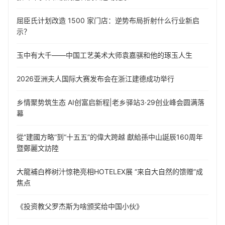
屈臣氏计划改造 1500 家门店：逆势布局折射什么行业新启
示？
玉中有大千——中国工艺美术大师袁嘉骐和他的琢玉人生
​2026亚洲夫人国际大赛发布会在浙江建德成功举行
乡情聚势筑生态 AI创富启新程|老乡驿站3·29创业峰会圆满落
幕
從“建國方略”到“十五五”的偉大跨越 獻給孫中山誕辰160周年
暨鄭麗文訪陸
大龍補白桦树汁惊艳亮相HOTELEX展 “来自大自然的馈赠”成
焦点
《投资教父罗杰斯为啥颁奖给中国小伙》