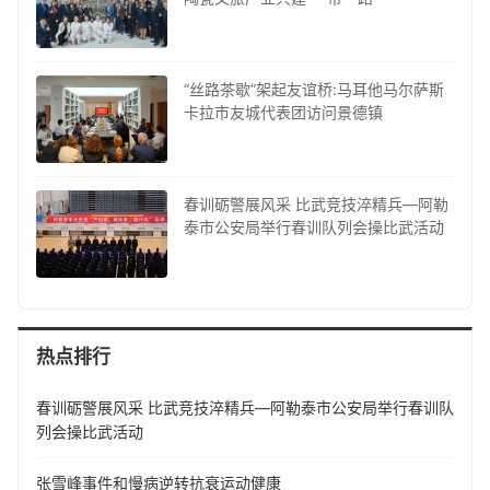
“丝路茶歇”架起友谊桥:马耳他马尔萨斯
卡拉市友城代表团访问景德镇
春训砺警展风采 比武竞技淬精兵—阿勒
泰市公安局举行春训队列会操比武活动
热点排行
春训砺警展风采 比武竞技淬精兵—阿勒泰市公安局举行春训队
列会操比武活动
张雪峰事件和慢病逆转抗衰运动健康