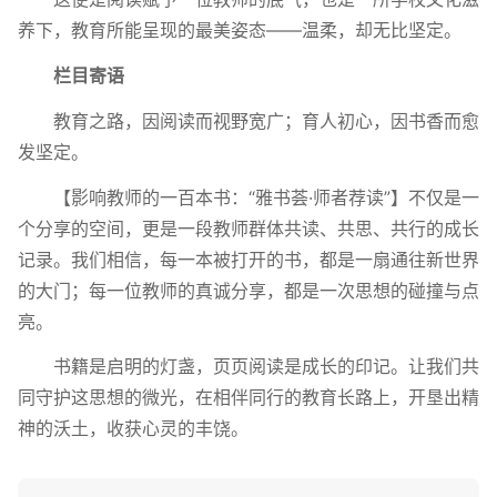
养下，教育所能呈现的最美姿态——温柔，却无比坚定。
栏
目
寄
语
教育之路，因阅读而视野宽广；育人初心，因书香而愈
发坚定。
【影响教师的一百本书：“雅书荟·师者荐读”】不仅是一
个分享的空间，更是一段教师群体共读、共思、共行的成长
记录。我们相信，每一本被打开的书，都是一扇通往新世界
的大门；每一位教师的真诚分享，都是一次思想的碰撞与点
亮。
书籍是启明的灯盏，页页阅读是成长的印记。让我们共
同守护这思想的微光，在相伴同行的教育长路上，开垦出精
神的沃土，收获心灵的丰饶。