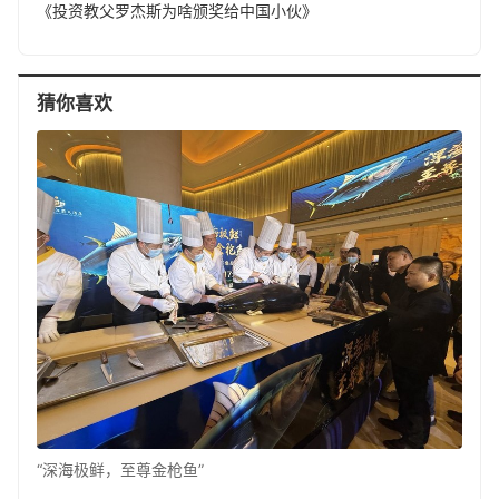
《投资教父罗杰斯为啥颁奖给中国小伙》
猜你喜欢
“深海极鲜，至尊金枪鱼”