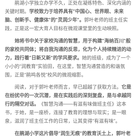
鹃湖小学独立办学不久，正处在凝练特色、深化内涵的
关键时期。
学校致力于培养具有“中国心、世界眼、未来
脑、创新手、健康体”的“灵润少年”。
郭叶老师的班主任实
践，正是这一宏大育人目标在微观课堂里的生动映照。
她将书中关于家校沟通的智慧，用于构建“海纳百川”般
的家校共同体；将自我沟通的反思，化为个人持续精进的动
力，践行着“日新又新”的学风要求。
她的班级，成为了一个
小小的“润教育”实验田，在这里，智慧沟通营造的和谐氛
围，正是“鹃鸣各悦”校风的微观缩影。
阅读，对于郭叶老师而言，早已超越了获取方法。
它是
在纷扰中的一次沉潜，是在实践后的深刻复盘，是与卓越同
行的隔空对话。
《智慧沟通——有滋有味做班主任》这本
书，于她，是一座桥，连接了教育的理想与现实；是一眼
泉，滋润了班主任工作的日常，让其变得“有滋有味”。
在鹃湖小学这片倡导“润生无痕”的教育沃土上，郭叶老