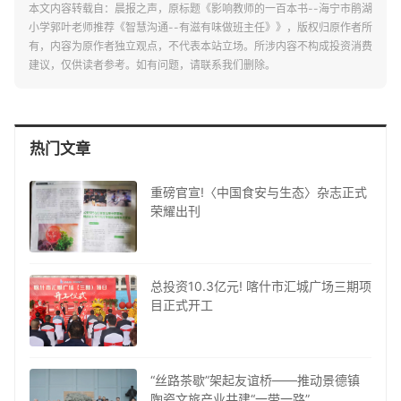
本文内容转载自：晨报之声，原标题《影响教师的一百本书--海宁市鹃湖
小学郭叶老师推荐《智慧沟通--有滋有味做班主任》》，版权归原作者所
有，内容为原作者独立观点，不代表本站立场。所涉内容不构成投资消费
建议，仅供读者参考。如有问题，请联系我们删除。
热门文章
重磅官宣!〈中国食安与生态〉杂志正式
荣耀出刊
总投资10.3亿元! 喀什市汇城广场三期项
目正式开工
“丝路茶歇”架起友谊桥——推动景德镇
陶瓷文旅产业共建“一带一路”