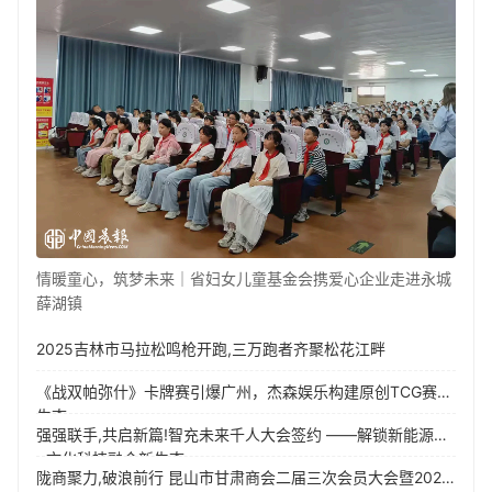
情暖童心，筑梦未来｜省妇女儿童基金会携爱心企业走进永城
薛湖镇
2025吉林市马拉松鸣枪开跑,三万跑者齐聚松花江畔
《战双帕弥什》卡牌赛引爆广州，杰森娱乐构建原创TCG赛事
生态
强强联手,共启新篇!智充未来千人大会签约 ——解锁新能源
+文化科技融合新生态
陇商聚力,破浪前行 昆山市甘肃商会二届三次会员大会暨2026