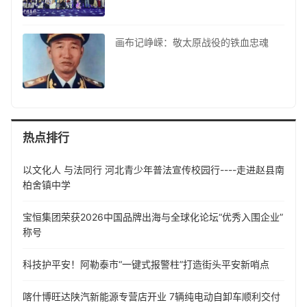
画布记峥嵘：敬太原战役的铁血忠魂
热点排行
以文化人 与法同行 河北青少年普法宣传校园行----走进赵县南
柏舍镇中学
​宝恒集团荣获2026中国品牌出海与全球化论坛“优秀入围企业”
称号
科技护平安！阿勒泰市“一键式报警柱”打造街头平安新哨点
喀什博旺达陕汽新能源专营店开业 7辆纯电动自卸车顺利交付