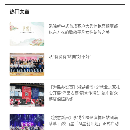
热门文章
采晞新中式首场客户大秀惊艳亮相魔都
以东方衣韵致敬平凡女性绽放之美
从“有没有”转向“好不好”
【为民办实事】湘湖镇“5+2”就业之家扎
实开展“浮梁安薪”码宣传活动 筑牢群众
薪资保障防线
《锐意新声》李锐个唱巡演杭州站圆满
落幕 百校百星「AI星创计划」正式启动