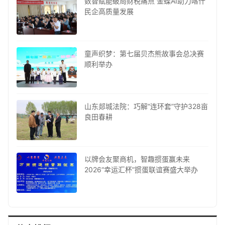
数智赋能破局财税痛点 金蝶AI助力喀什
民企高质量发展
童声织梦：第七届贝杰熊故事会总决赛
顺利举办
山东郯城法院：巧解“连环套”守护328亩
良田春耕
以牌会友聚商机，智趣掼蛋赢未来
2026“幸运汇杯”掼蛋联谊赛盛大举办