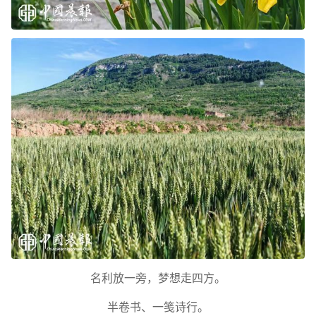
名利放一旁，梦想走四方。
半卷书、一笺诗行。