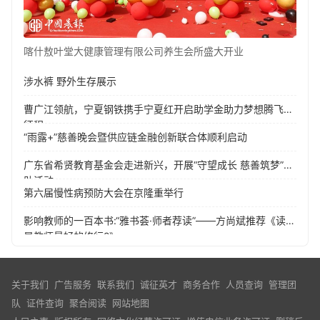
喀什敖叶堂大健康管理有限公司养生会所盛大开业
涉水裤 野外生存展示
曹广江领航，宁夏钢铁携手宁夏红开启助学金助力梦想腾飞新
征程
“雨露+”慈善晚会暨供应链金融创新联合体顺利启动
广东省希贤教育基金会走进新兴，开展“守望成长 慈善筑梦”捐
助活动
第六届慢性病预防大会在京隆重举行
影响教师的一百本书:“雅书荟·师者荐读”——方尚斌推荐《读书
是教师最好的修行2》
关于我们
广告服务
联系我们
诚征英才
商务合作
人员查询
管理团
队
证件查询
聚合阅读
网站地图