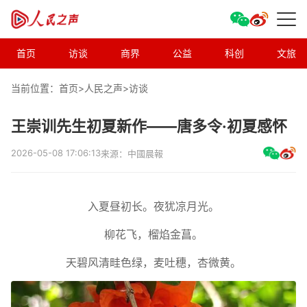
首页
访谈
商界
公益
科创
文旅
当前位置：首页>
人民之声
>
访谈
王崇训先生初夏新作——唐多令·初夏感怀
2026-05-08 17:06:13
来源：中國晨報
入夏昼初长。夜犹凉月光。
柳花飞，榴焰金菖。
天碧风清畦色绿，麦吐穗，杏微黄。