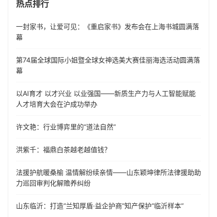
热点排行
一封家书，让爱可见：《重启家书》发布会在上海书城圆满落
幕
第74届全球国际小姐暨全球女神选美大赛佳丽海选活动圆满落
幕
以AI育才 以才兴业 以业强国——新质生产力与人工智能赋能
人才培育大会在沪成功举办
许文艳：行业博弈里的“道法自然”
洪紫千：福鼎白茶越老越值钱？
法援护航暖桑榆 温情解纷续亲情——山东颖坤律所法律援助助
力巡回审判化解赡养纠纷
山东临沂：打造“兰知厚盾·益企护商”知产保护“临沂样本”