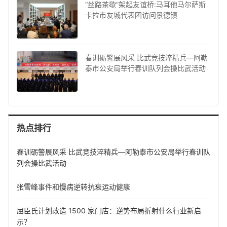
“丝路茶歇”架起友谊桥:马耳他马尔萨斯
卡拉市友城代表团访问景德镇
春训砺警展风采 比武竞技淬精兵—阿勒
泰市公安局举行春训队列会操比武活动
热点排行
春训砺警展风采 比武竞技淬精兵—阿勒泰市公安局举行春训队
列会操比武活动
张雪峰事件和慢病逆转抗衰运动健康
屈臣氏计划改造 1500 家门店：逆势布局折射什么行业新启
示？