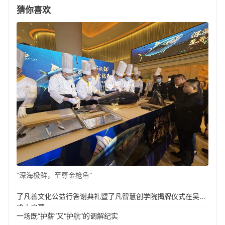
猜你喜欢
“深海极鲜，至尊金枪鱼”
了凡善文化公益行答谢典礼暨了凡智慧创学院揭牌仪式在吴江
盛大启幕
一场既“护薪”又“护航”的调解纪实