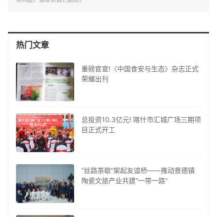
热门文章
重磅官宣!〈中国食安与生态〉杂志正式
荣耀出刊
总投资10.3亿元! 喀什市汇城广场三期项
目正式开工
“丝路茶歇”架起友谊桥——推动景德镇
陶瓷文旅产业共建“一带一路”