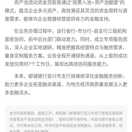
资产池流动资金贷款是通过“商票入池+资产池额度”的
模式，盘活企业多元资产，高效满足其灵活的资金周转与调
度需求，能够为企业稳健经营提供有力的金融支持。
在业务办理过程中，该行省行-市分行-县支行三级机构
紧密协同，前中后台部门联动发力。同时，成立专项服务团
队，深入企业实地调研，精准把握其经营特点与融资需求，
量身定制服务方案。业务全程开通绿色通道，从上报到成功
发放仅用时7个工作日，展现出高效协同服务能力。
未来，邮储银行宜兴市支行将继续深化金融服务创新，
助力更多企业拓宽融资渠道，为地方经济高质量发展注入更
多金融活水。
本文内容转载自：晨报之声，原标题《邮储银行宜兴市支行落地无锡系统
内首笔资产池流动资金贷款》，版权归原作者所有，内容为原作者独立观
点，不代表本站立场。所涉内容不构成投资消费建议，仅供读者参考。如
有问题，请联系我们删除。