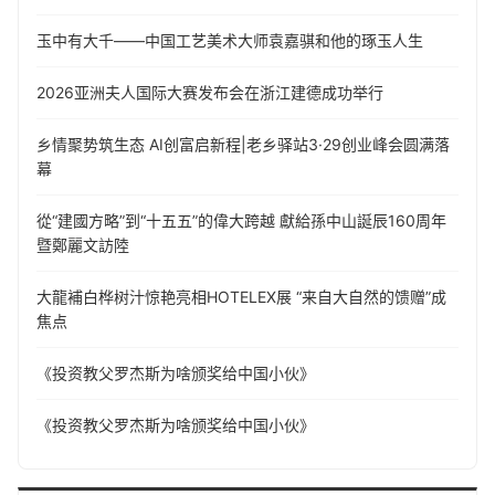
玉中有大千——中国工艺美术大师袁嘉骐和他的琢玉人生
​2026亚洲夫人国际大赛发布会在浙江建德成功举行
乡情聚势筑生态 AI创富启新程|老乡驿站3·29创业峰会圆满落
幕
從“建國方略”到“十五五”的偉大跨越 獻給孫中山誕辰160周年
暨鄭麗文訪陸
大龍補白桦树汁惊艳亮相HOTELEX展 “来自大自然的馈赠”成
焦点
《投资教父罗杰斯为啥颁奖给中国小伙》
《投资教父罗杰斯为啥颁奖给中国小伙》