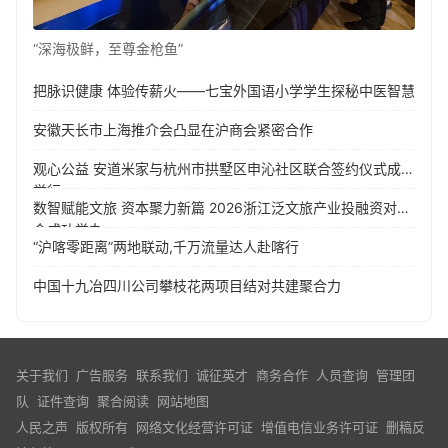
“深海极鲜，至尊金枪鱼”
把脉识健康 体验传薪火——七宝外国语小学学生探秘中医智慧
安徽天长市上海推介会凸显在沪商会紧密合作
观心公益 安道米家与杭州市拱墅区申沁社区联合签约仪式成功
举行
数智赋能文旅 资本聚力新篇 2026浙江泛文旅产业投融资对接
会成功举办
“沪喀零距离”两地联动,千万流量达人赴喀行
中国十九冶四川公司攀枝花两项目结对共建聚合力
关于我们
广告服务
联系我们
诚征英才
商务合作
人员查询
管理团
队
证件查询
聚合阅读
网站地图
人民之声 版权所有
网络文化经营许可证
增值电信业务许可证
删稿反