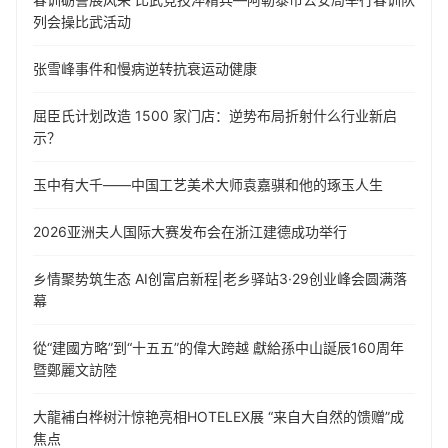
列会操比武活动
张雪峰事件和慢病逆转抗衰运动健康
屈臣氏计划改造 1500 家门店：逆势布局折射什么行业新启
示？
玉中有大千——中国工艺美术大师袁嘉骐和他的琢玉人生
​2026亚洲夫人国际大赛发布会在浙江建德成功举行
乡情聚势筑生态 AI创富启新程|老乡驿站3·29创业峰会圆满落
幕
從“建國方略”到“十五五”的偉大跨越 獻給孫中山誕辰160周年
暨鄭麗文訪陸
大龍補白桦树汁惊艳亮相HOTELEX展 “来自大自然的馈赠”成
焦点