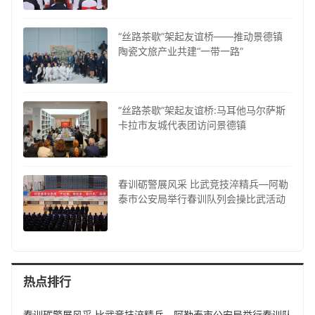
“丝路茶歇”架起友谊桥——推动景德镇
陶瓷文旅产业共建“一带一路”
“丝路茶歇”架起友谊桥:马耳他马尔萨斯
卡拉市友城代表团访问景德镇
春训砺警展风采 比武竞技淬精兵—阿勒
泰市公安局举行春训队列会操比武活动
热点排行
春训砺警展风采 比武竞技淬精兵—阿勒泰市公安局举行春训队