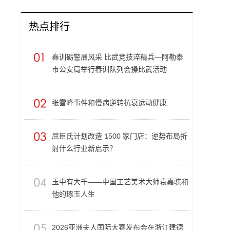
热点排行
春训砺警展风采 比武竞技淬精兵—阿勒泰
市公安局举行春训队列会操比武活动
张雪峰事件和慢病逆转抗衰运动健康
屈臣氏计划改造 1500 家门店：逆势布局折
射什么行业新启示？
玉中有大千——中国工艺美术大师袁嘉骐和
他的琢玉人生
​2026亚洲夫人国际大赛发布会在浙江建德