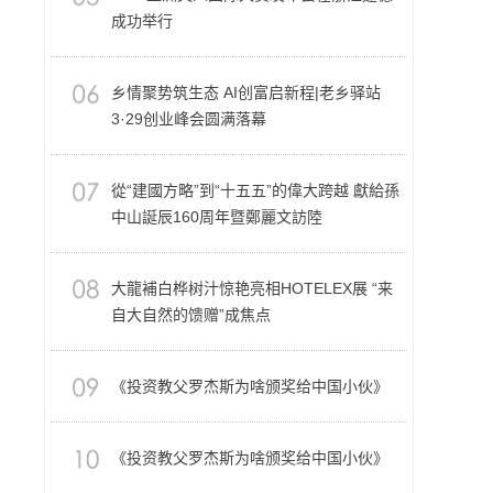
成功举行
乡情聚势筑生态 AI创富启新程|老乡驿站
3·29创业峰会圆满落幕
從“建國方略”到“十五五”的偉大跨越 獻給孫
中山誕辰160周年暨鄭麗文訪陸
大龍補白桦树汁惊艳亮相HOTELEX展 “来
自大自然的馈赠”成焦点
《投资教父罗杰斯为啥颁奖给中国小伙》
《投资教父罗杰斯为啥颁奖给中国小伙》