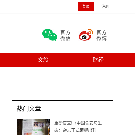
登录
注册
官方
官方
微信
微博
文旅
财经
热门文章
重磅官宣!〈中国食安与生
态〉杂志正式荣耀出刊