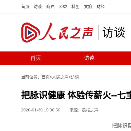
首页
访谈
商界
公益
科创
文旅
财经
访谈
首页
访谈
当前位置：首页>
人民之声
>
访谈
把脉识健康 体验传薪火--
2026-01-30 15:30:50
来源：晨报之声
把脉识