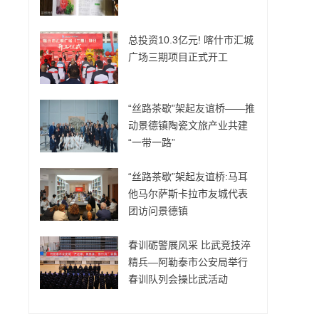
总投资10.3亿元! 喀什市汇城
广场三期项目正式开工
“丝路茶歇”架起友谊桥——推
动景德镇陶瓷文旅产业共建
“一带一路”
“丝路茶歇”架起友谊桥:马耳
他马尔萨斯卡拉市友城代表
团访问景德镇
春训砺警展风采 比武竞技淬
精兵—阿勒泰市公安局举行
春训队列会操比武活动