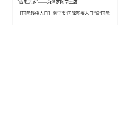
“西瓜之乡”——菏泽定陶南王店
【国际残疾人日】南宁市“国际残疾人日”暨“国际
志愿者日”主题宣传活动举行