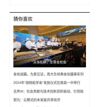
猜你喜欢
“深海极鲜，至尊金枪鱼”
金妆送囍，为爱见证，周大生经典金妆囍事系列
为国庆送囍
2024年“胡杨助学金”发放仪式在南县一中举行
无界AI：社会贡献与技术创新双轮驱动，引领规
模发展新篇章
郭为：云模式的未来是共享经济