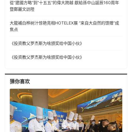
從“建國方略”到“十五五”的偉大跨越 獻給孫中山誕辰160周年
暨鄭麗文訪陸
大龍補白桦树汁惊艳亮相HOTELEX展 “来自大自然的馈赠”成
焦点
《投资教父罗杰斯为啥颁奖给中国小伙》
《投资教父罗杰斯为啥颁奖给中国小伙》
猜你喜欢