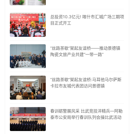
总投资10.3亿元! 喀什市汇城广场三期项
目正式开工
“丝路茶歇”架起友谊桥——推动景德镇
陶瓷文旅产业共建“一带一路”
“丝路茶歇”架起友谊桥:马耳他马尔萨斯
卡拉市友城代表团访问景德镇
春训砺警展风采 比武竞技淬精兵—阿勒
泰市公安局举行春训队列会操比武活动