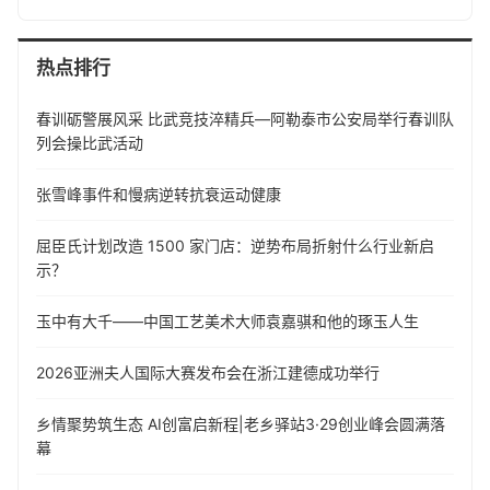
热点排行
春训砺警展风采 比武竞技淬精兵—阿勒泰市公安局举行春训队
列会操比武活动
张雪峰事件和慢病逆转抗衰运动健康
屈臣氏计划改造 1500 家门店：逆势布局折射什么行业新启
示？
玉中有大千——中国工艺美术大师袁嘉骐和他的琢玉人生
​2026亚洲夫人国际大赛发布会在浙江建德成功举行
乡情聚势筑生态 AI创富启新程|老乡驿站3·29创业峰会圆满落
幕