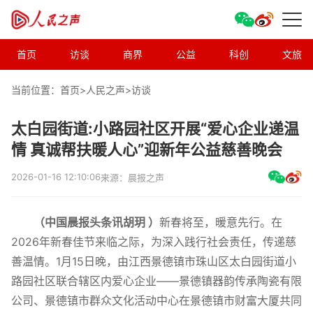
首页
访谈
商界
公益
科创
文旅
当前位置：首页>
人民之声
>
访谈
太白园街道:小路园社区开展“爱心企业递温
情 真诚帮扶暖人心”迎新年公益慈善晚会
2026-01-16 12:10:06
来源：晨报之声
（中国晨报头条讯
胡玥
）
新春将至，暖意先行。在
2026年新春佳节来临之际，为深入践行社会责任，传递慈
善温情。1月15日晚，由江西景德镇市珠山区太白园街道小
路园社区联合辖区内爱心企业——景德镇器韵传承陶瓷有限
公司、景德镇市群众文化活动中心在景德镇市财富大厦共同