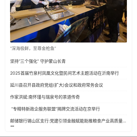
“深海极鲜，至尊金枪鱼”
坚持“三个强化” 守护蒙山长青
2025首届竹泉村凤凰文化暨民间艺术主题活动在沂南举行
延川县召开县政府党组(扩大)会议和政府常务会议
作家洪斌:南怀瑾与瑞泉号的茶道传奇
“专精特新政企服务联盟”揭牌交流活动在京举行
邮储银行锡山区支行:党建引领金融赋能助推粮食产业高质量发
展