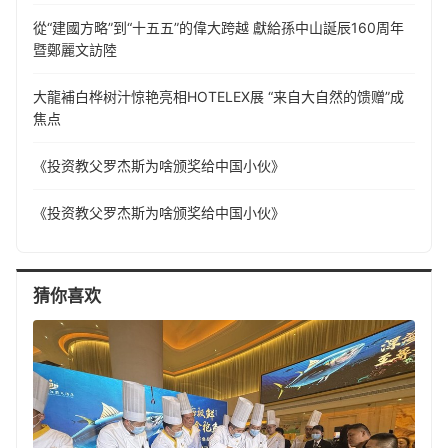
從“建國方略”到“十五五”的偉大跨越 獻給孫中山誕辰160周年
暨鄭麗文訪陸
大龍補白桦树汁惊艳亮相HOTELEX展 “来自大自然的馈赠”成
焦点
《投资教父罗杰斯为啥颁奖给中国小伙》
《投资教父罗杰斯为啥颁奖给中国小伙》
猜你喜欢