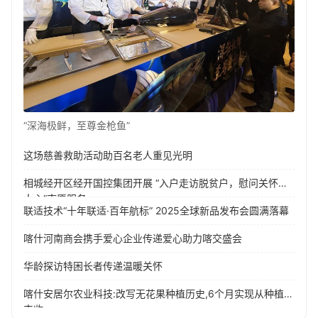
“深海极鲜，至尊金枪鱼”
这场慈善救助活动助百名老人重见光明
相城经开区经开国控集团开展 “入户走访脱贫户，慰问关怀暖
人心”志愿服务
联适技术“十年联适·百年航标” 2025全球新品发布会圆满落幕
喀什河南商会携手爱心企业传递爱心助力喀交盛会
华龄探访特困长者传递温暖关怀
喀什安居尔农业科技:改写无花果种植历史,6个月实现从种植到
丰收