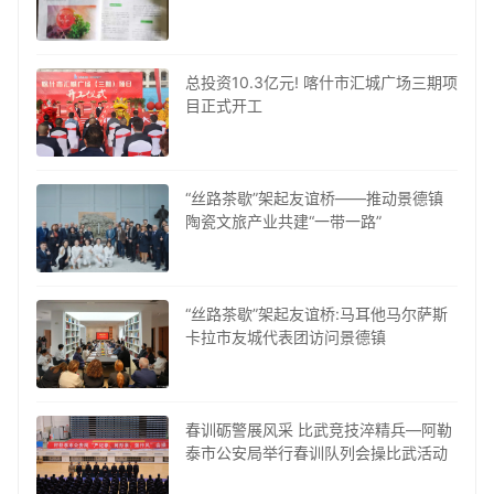
总投资10.3亿元! 喀什市汇城广场三期项
目正式开工
“丝路茶歇”架起友谊桥——推动景德镇
陶瓷文旅产业共建“一带一路”
“丝路茶歇”架起友谊桥:马耳他马尔萨斯
卡拉市友城代表团访问景德镇
春训砺警展风采 比武竞技淬精兵—阿勒
泰市公安局举行春训队列会操比武活动