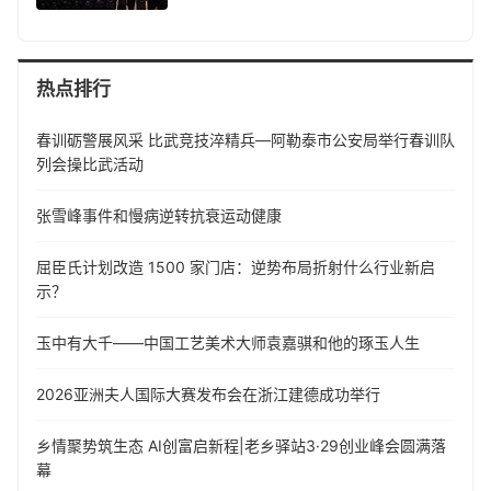
热点排行
春训砺警展风采 比武竞技淬精兵—阿勒泰市公安局举行春训队
列会操比武活动
张雪峰事件和慢病逆转抗衰运动健康
屈臣氏计划改造 1500 家门店：逆势布局折射什么行业新启
示？
玉中有大千——中国工艺美术大师袁嘉骐和他的琢玉人生
​2026亚洲夫人国际大赛发布会在浙江建德成功举行
乡情聚势筑生态 AI创富启新程|老乡驿站3·29创业峰会圆满落
幕