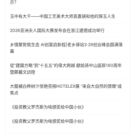
示？
玉中有大千——中国工艺美术大师袁嘉骐和他的琢玉人生
​2026亚洲夫人国际大赛发布会在浙江建德成功举行
乡情聚势筑生态 AI创富启新程|老乡驿站3·29创业峰会圆满落
幕
從“建國方略”到“十五五”的偉大跨越 獻給孫中山誕辰160周年
暨鄭麗文訪陸
大龍補白桦树汁惊艳亮相HOTELEX展 “来自大自然的馈赠”成
焦点
《投资教父罗杰斯为啥颁奖给中国小伙》
《投资教父罗杰斯为啥颁奖给中国小伙》