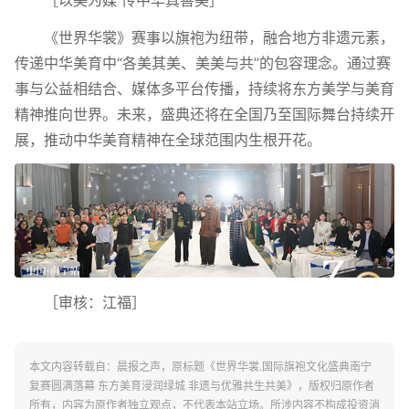
《世界华裳》赛事以旗袍为纽带，融合地方非遗元素，
传递中华美育中“各美其美、美美与共”的包容理念。通过赛
事与公益相结合、媒体多平台传播，持续将东方美学与美育
精神推向世界。未来，盛典还将在全国乃至国际舞台持续开
展，推动中华美育精神在全球范围内生根开花。
［审核：江福］
本文内容转载自：晨报之声，原标题《世界华裳.国际旗袍文化盛典南宁
复赛圆满落幕 东方美育浸润绿城 非遗与优雅共生共美》，版权归原作者
所有，内容为原作者独立观点，不代表本站立场。所涉内容不构成投资消