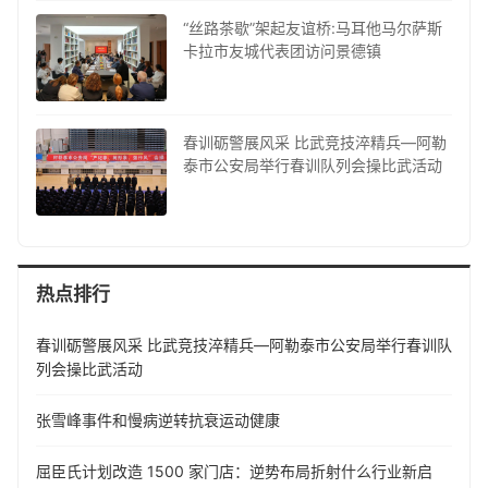
“丝路茶歇”架起友谊桥:马耳他马尔萨斯
卡拉市友城代表团访问景德镇
春训砺警展风采 比武竞技淬精兵—阿勒
泰市公安局举行春训队列会操比武活动
热点排行
春训砺警展风采 比武竞技淬精兵—阿勒泰市公安局举行春训队
列会操比武活动
张雪峰事件和慢病逆转抗衰运动健康
屈臣氏计划改造 1500 家门店：逆势布局折射什么行业新启