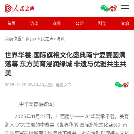
首页
访谈
商界
公益
科创
文旅
当前位置：首页>
人民之声
>
访谈
世界华裳.国际旗袍文化盛典南宁复赛圆满
落幕 东方美育浸润绿城 非遗与优雅共生共
美
2025-11-29 07:40:40
来源：晨报之声
［中华美育融媒体］
2025年11月27日，广西南宁——以“华裳承千载，美育
润人心”为主题的中赛美《世界华裳·国际旗袍文化盛典》南
宁站复赛在绿城南宁圆满落下帷幕。本次活动以旗袍为文化