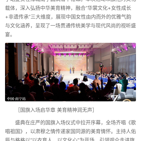
载体，深入弘扬中华美育精神，融合“华裳文化+女性成长
+非遗传承”三大维度，展现中国女性由内而外的优雅气韵
与文化涵养，呈现了一场贯通传统美学与现代风尚的视听盛
宴。
［国旗入场启华章 美育精神润无声］
盛典在庄严的国旗入场仪式中拉开序幕，全场齐唱《歌
唱祖国》，以肃穆之情传递家国同源的美育情怀。主持人佑
辰与格格以“以衣育人，以文化心”为开场，引领观众走进旗