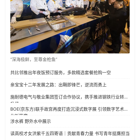
“深海极鲜，至尊金枪鱼”
共比邻推出年夜饭预订服务，多款精选套餐抢购一空
亲宝宝十二年发展之路：出鞘即锋芒，逆流而勇上
施耐德电气与敬业集团签订合作协议，携手推进钢铁行业转型
升级
BOE(京东方)联手故宫再度打造沉浸式数字展 引领数字艺术文
化新篇章
涉水裤 野外水中展示
读高校才女洪紫千五四寄语｜贡献青春力量 书写青年挺膺担当