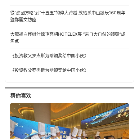
從“建國方略”到“十五五”的偉大跨越 獻給孫中山誕辰160周年
暨鄭麗文訪陸
大龍補白桦树汁惊艳亮相HOTELEX展 “来自大自然的馈赠”成
焦点
《投资教父罗杰斯为啥颁奖给中国小伙》
《投资教父罗杰斯为啥颁奖给中国小伙》
猜你喜欢