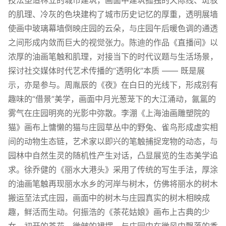
技法塑造林立的城市建筑，画面中建筑孤独的天际线、斑驳
的肌理、冷灰的色块建构了城市历史记忆的厚重，透明展墙
使画中玻璃幕墙倒映庄园的云朵，与庄园午后暖色调的通透
之间形成内敛而巨大的视觉张力。陈迪的作品《直播间》以
浓厚的油画笔触和肌理，对接当下的时代议题与生活场景，
探讨社交媒体时代艺术传播的“透明化”本质 —— 既是展
示，亦是参与。周胤辰的《夜》在白日的光线下，形成别有
趣味的“借景”美学，画面中月光葱茏下的大江涌动，氤氲的
雾气在庄园明亮的光影中弥散。李淜《上海油画雕塑院的
猫》画布上慵懒的猫与庄园草丛中的野兔、雀鸟形成虚实相
间的动物生态链，艺术家以即兴的笔触捕捉宠物的动态，与
园林中自然生灵的随机性产生对话，凸显展览的生态美学追
求。徐乔健的《丽水大港头》采用了传统的写生手法，厚涂
的油画笔触再现丽水水乡的河岸与树木，仿佛将丽水的树木
搬运至法式庄园，画面中的树木与庄园真实的树木相映成
趣，鲜活而生动。何振浩的《茶花姑娘》画布上古典的少