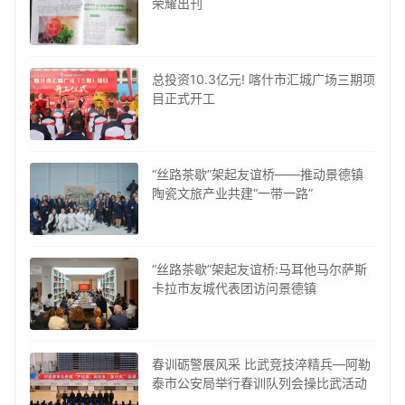
荣耀出刊
总投资10.3亿元! 喀什市汇城广场三期项
目正式开工
“丝路茶歇”架起友谊桥——推动景德镇
陶瓷文旅产业共建“一带一路”
“丝路茶歇”架起友谊桥:马耳他马尔萨斯
卡拉市友城代表团访问景德镇
春训砺警展风采 比武竞技淬精兵—阿勒
泰市公安局举行春训队列会操比武活动