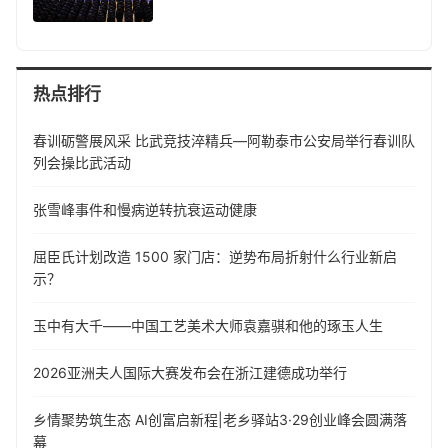
热点排行
春训砺警展风采 比武竞技淬精兵—阿勒泰市公安局举行春训队
列会操比武活动
张雪峰事件和慢病逆转抗衰运动健康
屈臣氏计划改造 1500 家门店：逆势布局折射什么行业新启
示？
玉中有大千——中国工艺美术大师袁嘉骐和他的琢玉人生
​2026亚洲夫人国际大赛发布会在浙江建德成功举行
乡情聚势筑生态 AI创富启新程|老乡驿站3·29创业峰会圆满落
幕