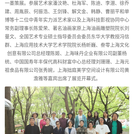
一墨策展。参展艺术家潘汶艳、杜海军、陈迪、李淜、徐乔
建、周胤辰、何振浩、王剑锋、解文金、韩静、曹丽平和单
博等十二位中青年实力派艺术家以及上海科技影视协同中心
常务副理事长陈爱荣、著名油画家原上海油画雕塑院院长刘
曼文、全国艺术专业硕士指导委员会委员东华大学教授冯信
群、上海应用技术大学艺术学院院长杨昕巍、叁零上海文化
创意有限公司总经理陈姬、上海味丹企业有限公司副董杨
统、中国国寿年丰保代高科财富中心总经理刘珊珊、上海元
祖食品有限公司张秀婉，上海拙庭美学空间设计有限公司黄
澹雅等嘉宾出席了展览开幕式。