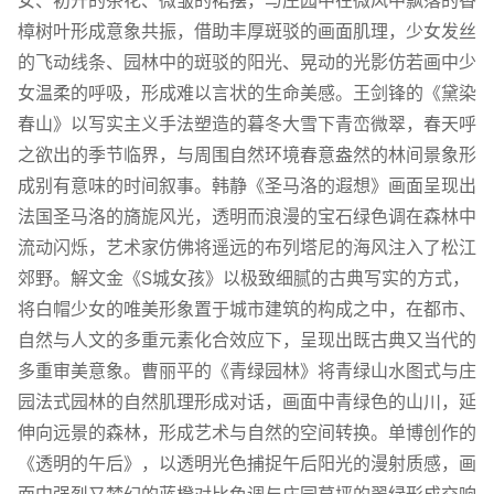
女、初开的茶花、微皱的裙摆，与庄园中在微风中飘落的香
樟树叶形成意象共振，借助丰厚斑驳的画面肌理，少女发丝
的飞动线条、园林中的斑驳的阳光、晃动的光影仿若画中少
女温柔的呼吸，形成难以言状的生命美感。王剑锋的《黛染
春山》以写实主义手法塑造的暮冬大雪下青峦微翠，春天呼
之欲出的季节临界，与周围自然环境春意盎然的林间景象形
成别有意味的时间叙事。韩静《圣马洛的遐想》画面呈现出
法国圣马洛的旖旎风光，透明而浪漫的宝石绿色调在森林中
流动闪烁，艺术家仿佛将遥远的布列塔尼的海风注入了松江
郊野。解文金《S城女孩》以极致细腻的古典写实的方式，
将白帽少女的唯美形象置于城市建筑的构成之中，在都市、
自然与人文的多重元素化合效应下，呈现出既古典又当代的
多重审美意象。曹丽平的《青绿园林》将青绿山水图式与庄
园法式园林的自然肌理形成对话，画面中青绿色的山川，延
伸向远景的森林，形成艺术与自然的空间转换。单博创作的
《透明的午后》，以透明光色捕捉午后阳光的漫射质感，画