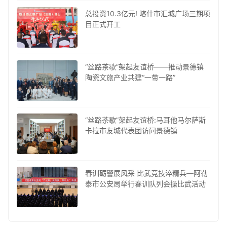
总投资10.3亿元! 喀什市汇城广场三期项
目正式开工
“丝路茶歇”架起友谊桥——推动景德镇
陶瓷文旅产业共建“一带一路”
“丝路茶歇”架起友谊桥:马耳他马尔萨斯
卡拉市友城代表团访问景德镇
春训砺警展风采 比武竞技淬精兵—阿勒
泰市公安局举行春训队列会操比武活动