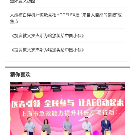
暨鄭麗文訪陸
大龍補白桦树汁惊艳亮相HOTELEX展 “来自大自然的馈赠”成
焦点
《投资教父罗杰斯为啥颁奖给中国小伙》
《投资教父罗杰斯为啥颁奖给中国小伙》
猜你喜欢