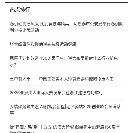
热点排行
春训砺警展风采 比武竞技淬精兵—阿勒泰市公安局举行春训队
列会操比武活动
张雪峰事件和慢病逆转抗衰运动健康
屈臣氏计划改造 1500 家门店：逆势布局折射什么行业新启
示？
玉中有大千——中国工艺美术大师袁嘉骐和他的琢玉人生
​2026亚洲夫人国际大赛发布会在浙江建德成功举行
乡情聚势筑生态 AI创富启新程|老乡驿站3·29创业峰会圆满落
幕
從“建國方略”到“十五五”的偉大跨越 獻給孫中山誕辰160周年