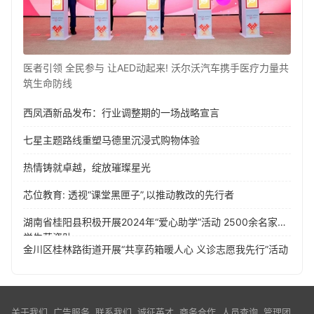
医者引领 全民参与 让AED动起来! 沃尔沃汽车携手医疗力量共
筑生命防线
西凤酒新品发布：行业调整期的一场战略宣言
七星主题路线重塑马德里沉浸式购物体验
热情铸就卓越，绽放璀璨星光
芯位教育: 透视“课堂黑匣子”,以推动教改的先行者
湖南省桂阳县积极开展2024年“爱心助学”活动 2500余名家困
学生获资助
金川区桂林路街道开展“共享药箱暖人心 义诊志愿我先行”活动
关于我们
广告服务
联系我们
诚征英才
商务合作
人员查询
管理团