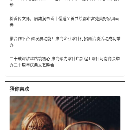
动
粽香传文脉，扇韵润书香｜儒道至善共绘都市富苑美好家风画
卷
搭合作平台 聚发展动能！豫商企业喀什行招商洽谈活动成功举
办
二十载深耕丝路筑初心 豫商聚力喀什启新程 I 喀什河南商会举
办二十周年庆典文艺晚会
猜你喜欢