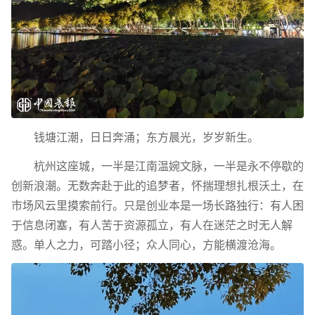
钱塘江潮，日日奔涌；东方晨光，岁岁新生。
杭州这座城，一半是江南温婉文脉，一半是永不停歇的
创新浪潮。无数奔赴于此的追梦者，怀揣理想扎根沃土，在
市场风云里摸索前行。只是创业本是一场长路独行：有人困
于信息闭塞，有人苦于资源孤立，有人在迷茫之时无人解
惑。单人之力，可踏小径；众人同心，方能横渡沧海。