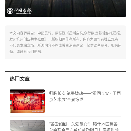
本文内容转载自：中國晨報，原标题《晨潮启杭,众行致远 张淦依托晨报,
发起杭州创业共生社群》，版权归原作者所有，内容为原作者独立观点，
不代表本站立场。所涉内容不构成投资消费建议，仅供读者参考。如有问
题，请联系我们删除。
热门文章
归脉长安 笔墨铸魂——“重回长安 · 王西
京艺术展”全景综述
“善爱如甜，关爱童心”！喀什地区慈善
总会联合爱心单位赴疏附县儿童福利院