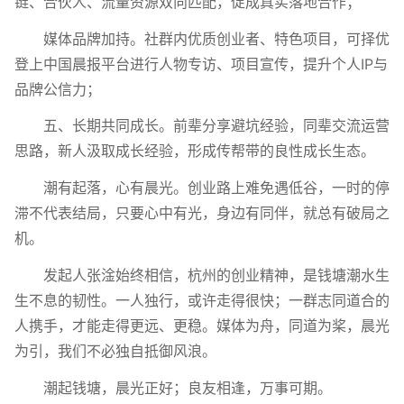
链、合伙人、流量资源双向匹配，促成真实落地合作；
媒体品牌加持。社群内优质创业者、特色项目，可择优
登上中国晨报平台进行人物专访、项目宣传，提升个人IP与
品牌公信力；
五、长期共同成长。前辈分享避坑经验，同辈交流运营
思路，新人汲取成长经验，形成传帮带的良性成长生态。
潮有起落，心有晨光。创业路上难免遇低谷，一时的停
滞不代表结局，只要心中有光，身边有同伴，就总有破局之
机。
发起人张淦始终相信，杭州的创业精神，是钱塘潮水生
生不息的韧性。一人独行，或许走得很快；一群志同道合的
人携手，才能走得更远、更稳。媒体为舟，同道为桨，晨光
为引，我们不必独自抵御风浪。
潮起钱塘，晨光正好；良友相逢，万事可期。