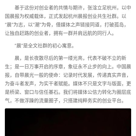
基于这份对创业者的共情与期许，张淦立足杭州，以中
国晨报为权威载体，正式发起杭州晨报创业共生社群。以
“晨”为志，以“潮”为骨，借媒体之声链接同道，打破孤岛，
让独自赶路的创业者，拥有一群并肩远航的同行人。
“晨”是全文社群的初心寓意。
晨，是长夜散尽后的第一缕光亮，代表不破不立的新
生；是一日万事开启的序章，象征永不止步的向上。中国晨
报，自带晨光一般的使命：记录时代发展，传递真实声音，
为奋斗者发声，为实干者赋能。媒体不只是文字与版面，更
是桥梁、窗口与信任基石。我们将媒体公信力转化为圈层底
气，不做浮躁的流量圈子，只搭建纯粹务实的创业平台。