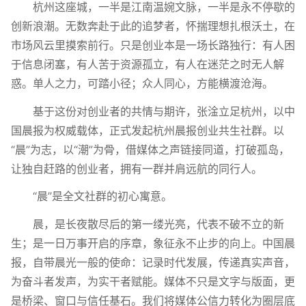
杭州这座城，一半是江南温婉文脉，一半是永不停歇的
创新浪潮。无数奔赴于此的追梦者，怀揣理想扎根沃土，在
市场风云里摸索前行。只是创业本是一场长路独行：有人困
于信息闭塞，有人苦于资源孤立，有人在迷茫之时无人解
惑。单人之力，可踏小径；众人同心，方能横渡沧海。
基于这份对创业者的共情与期许，张淦立足杭州，以中
国晨报为权威载体，正式发起杭州晨报创业共生社群。以
“晨”为志，以“潮”为骨，借媒体之声链接同道，打破孤岛，
让独自赶路的创业者，拥有一群并肩远航的同行人。
“晨”是全文社群的初心寓意。
晨，是长夜散尽后的第一缕光亮，代表不破不立的新
生；是一日万事开启的序章，象征永不止步的向上。中国晨
报，自带晨光一般的使命：记录时代发展，传递真实声音，
为奋斗者发声，为实干者赋能。媒体不只是文字与版面，更
是桥梁、窗口与信任基石。我们将媒体公信力转化为圈层底