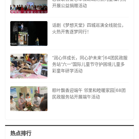
开展公益捐赠活动
话剧《梦想天堂》四城巡演全线就位，
火热开售逐梦同行！
“润心伴成长，同心护未来”|64团民政服
务站“六一”国际儿童节守护困境儿童多
彩童年研学活动
粽叶飘香迎端午 邻里和睦暖家园|68团
民政服务站开展端午活动
热点排行