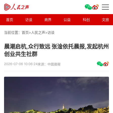
首页
访谈
商界
公益
科创
文旅
当前位置：首页>
人民之声
>
访谈
晨潮启杭,众行致远 张淦依托晨报,发起杭州
创业共生社群
2026-07-06 10:06:24
来源：中國晨報