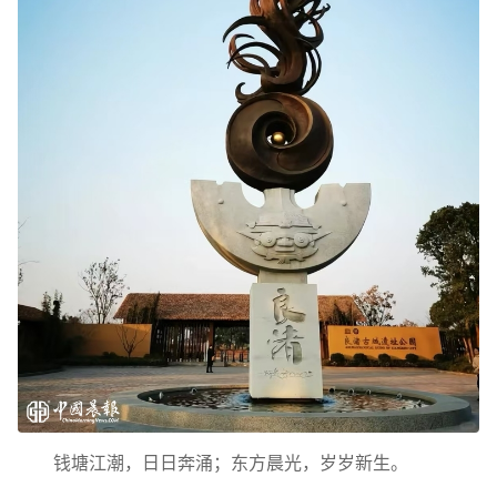
钱塘江潮，日日奔涌；东方晨光，岁岁新生。