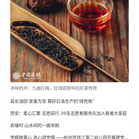
寻味杭州：九曲红梅，红绿双娇中的红茶传奇
延长油田:变废为宝 算好石油生产的“绿色账”
西安：爱心汇聚 志愿前行 39支志愿者服务队加入慈善大家庭
俞塘村:山水间的一曲宋韵
党辉映童心 赤心颂党情——杭州市钱江第二幼儿园开展建党节