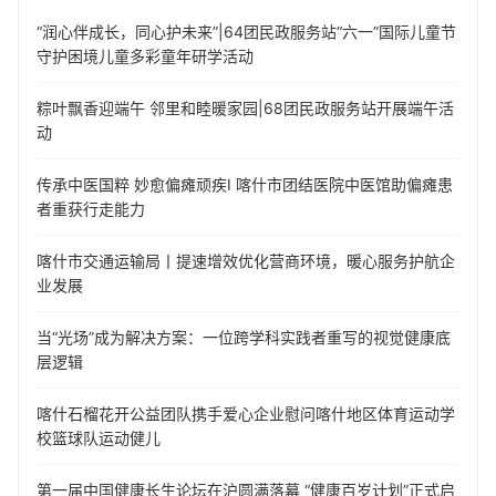
“润心伴成长，同心护未来”|64团民政服务站“六一”国际儿童节
守护困境儿童多彩童年研学活动
粽叶飘香迎端午 邻里和睦暖家园|68团民政服务站开展端午活
动
传承中医国粹 妙愈偏瘫顽疾I 喀什市团结医院中医馆助偏瘫患
者重获行走能力
喀什市交通运输局丨提速增效优化营商环境，暖心服务护航企
业发展
当“光场”成为解决方案：一位跨学科实践者重写的视觉健康底
层逻辑
喀什石榴花开公益团队携手爱心企业慰问喀什地区体育运动学
校篮球队运动健儿
第一届中国健康长生论坛在沪圆满落幕 “健康百岁计划”正式启