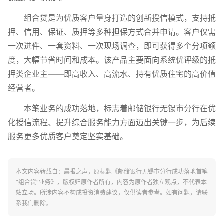
组合贷是为优质客户量身打造的创新授信模式，支持抵
押、信用、保证、质押等多种担保方式合并申请。客户仅需
一次进件、一套资料、一次现场调查，即可获得多个分项额
度，大幅节省时间和成本。该产品主要面向系统优评级的抵
押类企业主——即高收入、高流水、持有优质住宅的高价值
经营者。
本笔业务的成功落地，标志着邮储银行无锡市分行在优
化授信流程、提升综合服务能力方面迈出关键一步，为后续
服务更多优质客户奠定坚实基础。
本文内容转载自：晨报之声，原标题《邮储银行无锡市分行成功落地首笔
“组合贷”业务》，版权归原作者所有，内容为原作者独立观点，不代表本
站立场。所涉内容不构成投资消费建议，仅供读者参考。如有问题，请联
系我们删除。