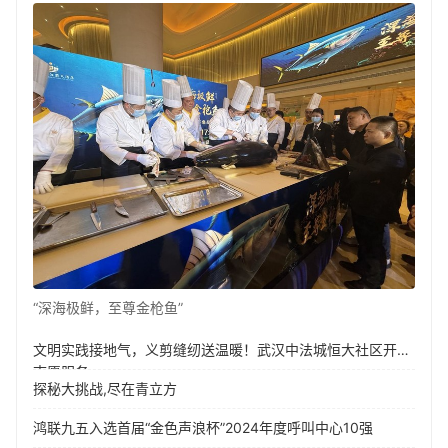
“深海极鲜，至尊金枪鱼”
文明实践接地气，义剪缝纫送温暖！武汉中法城恒大社区开展
志愿服务
探秘大挑战,尽在青立方
鸿联九五入选首届“金色声浪杯”2024年度呼叫中心10强