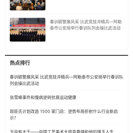
春训砺警展风采 比武竞技淬精兵—阿勒
泰市公安局举行春训队列会操比武活动
热点排行
春训砺警展风采 比武竞技淬精兵—阿勒泰市公安局举行春训队
列会操比武活动
张雪峰事件和慢病逆转抗衰运动健康
屈臣氏计划改造 1500 家门店：逆势布局折射什么行业新启
示？
玉中有大千——中国工艺美术大师袁嘉骐和他的琢玉人生