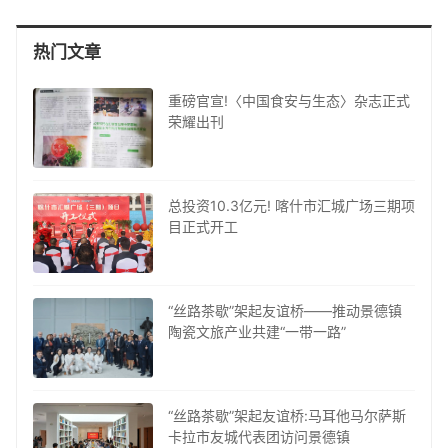
热门文章
重磅官宣!〈中国食安与生态〉杂志正式
荣耀出刊
总投资10.3亿元! 喀什市汇城广场三期项
目正式开工
“丝路茶歇”架起友谊桥——推动景德镇
陶瓷文旅产业共建“一带一路”
“丝路茶歇”架起友谊桥:马耳他马尔萨斯
卡拉市友城代表团访问景德镇