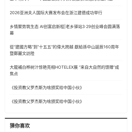
​2026亚洲夫人国际大赛发布会在浙江建德成功举行
乡情聚势筑生态 AI创富启新程|老乡驿站3·29创业峰会圆满落
幕
從“建國方略”到“十五五”的偉大跨越 獻給孫中山誕辰160周年
暨鄭麗文訪陸
大龍補白桦树汁惊艳亮相HOTELEX展 “来自大自然的馈赠”成
焦点
《投资教父罗杰斯为啥颁奖给中国小伙》
《投资教父罗杰斯为啥颁奖给中国小伙》
猜你喜欢