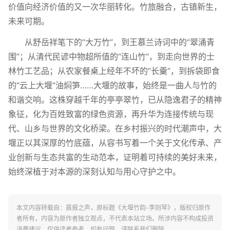
价值向经济价值的又一次华丽转化。竹旅融合，古镇新生，
未来可期。
从舒岳祥笔下的“大万竹”，到王慕兰诗词中的“翠涌青
围”；从清代民谚中物超所值的“连山竹”，到走向世界的士
林竹工艺品；从农家餐桌上经年不坏的“长羹”，到拆袋即食
的“云上大堰”油焖笋……大堰的故事，始终是一曲人与竹的
和谐交响。这株穿越千年的亭亭翠竹，已从隐逸君子的精神
象征，化为百姓致富的绿色资源，再升华为连接传统与现
代、山乡与世界的文化桥梁。在乡村振兴的时代潮声中，大
堰正以其深厚的竹底蕴，从容书写着一个关于文化传承、产
业创新与生态共富的生动范本，证明着可持续的美好未来，
始终深植于对本源的深刻认知与用心守护之中。
本文内容转载自：晨报之声，原标题《大堰竹韵-李则琴》，版权归原作
者所有，内容为原作者独立观点，不代表本站立场。所涉内容不构成投资
消费建议，仅供读者参考。如有问题，请联系我们删除。