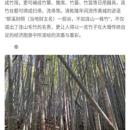
成竹筏，更可编成竹簟、篾席、竹篓、竹篮等日用器具，连
竹丝都可绑成扫帚、洗帚等。清乾隆年间流传甬城的谚语
“慈溪财照（当地财主名）一担谷，不如连山一株竹”，不仅
道出了连山毛竹的名贵，更让人得以一览竹子在大堰传统自
足的经济图景中所泼绘的浓墨与重彩。
奉