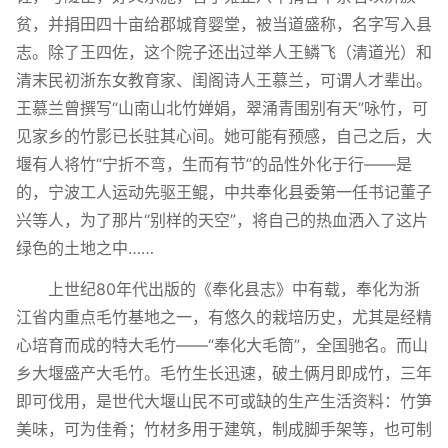
贫，并捐田四十亩给郡城育婴堂，被当道盛称，名字写入县
志。除了王四佐，这个院子还出过举人王鳞飞（清道光）和
清末民初浙东女教育家、闺阁诗人王慕兰，可谓人才辈出。
王慕兰曾撰写“山南山北竹婵娟，翠涌青围别有天”咏竹，可
见家乡的竹影已长驻其心间。她可能有预感，自己之后，大
堰有人将竹“宁折不弯，生而有节”的品性外化于行——是
的，宁波工人运动先驱王鲲，中共奉化县委第一任书记董子
兴等人，为了那片“别样的天空”，将自己的热血洒入了这片
绿色的土地之中……
上世纪80年代出版的《奉化县志》中有载，奉化为浙
江省内重点毛竹基地之一，有悠久的栽培历史，尤其是经精
心培育而成的特大毛竹——“奉化大毛筒”，全国驰名。而山
乡大堰盛产大毛竹。毛竹生长迅速，破土俩月即成竹，三年
即可伐用，是世代大堰山民不可或缺的生产生活资料：竹笋
美味，可为佳肴；竹材多用于建筑，制成脚手架等，也可制