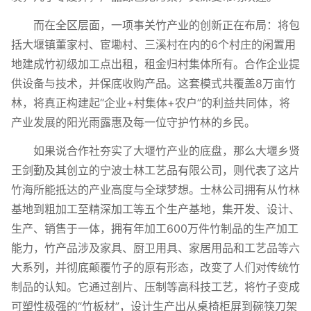
而在全区层面，一项事关竹产业的创新正在布局：将包
括大堰镇董家村、宦墈村、三溪村在内的6个村庄的闲置用
地建成竹初级加工点出租，租金归村集体所有。合作企业提
供设备与技术，并保底收购产品。这套模式共覆盖8万亩竹
林，将真正构建起“企业+村集体+农户”的利益共同体，将
产业发展的阳光雨露惠及每一位守护竹林的乡民。
如果说合作社夯实了大堰竹产业的底盘，那么大堰乡贤
王剑勤及其创立的宁波士林工艺品有限公司，则代表了这片
竹海所能抵达的产业高度与全球梦想。士林公司拥有从竹林
基地到粗加工至精深加工等五个生产基地，集开发、设计、
生产、销售于一体，拥有年加工600万件竹制品的生产加工
能力，竹产品涉及家具、厨卫用具、家居用品和工艺品等六
大系列，并彻底颠覆竹子的原有形态，改变了人们对传统竹
制品的认知。它通过剖片、压制等高科技工艺，将竹子变成
可塑性极强的“竹板材”，设计生产出从桌椅柜屏到碗筷刀架