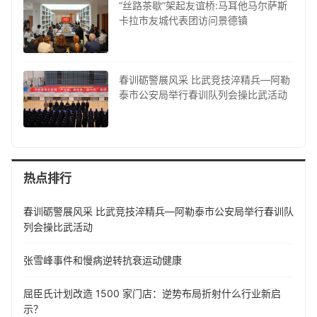
“丝路茶歇”架起友谊桥:马耳他马尔萨斯
卡拉市友城代表团访问景德镇
春训砺警展风采 比武竞技淬精兵—阿勒
泰市公安局举行春训队列会操比武活动
热点排行
春训砺警展风采 比武竞技淬精兵—阿勒泰市公安局举行春训队
列会操比武活动
张雪峰事件和慢病逆转抗衰运动健康
屈臣氏计划改造 1500 家门店：逆势布局折射什么行业新启
示？