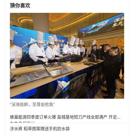
猜你喜欢
“深海极鲜，至尊金枪鱼”
蜂巢能源四季度订单火爆 盐城基地短刀产线全部满产 开足马
力生产保交付
涉水裤 稻草图案赠送手机防水袋