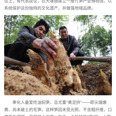
议上，有代表提议，在大堰镇建立一座竹笋产业博物馆，以
系统保护这份独特的文化遗产，并做强地域品牌。
奉化人最爱吃油焖笋，且尤重“黄泥拱”——即尖端嫩
黄、尚未破土的毛笋。这种笋因未受光照，不含粗纤维，口