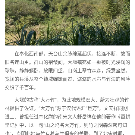
在奉化西南部，天台山余脉绵延起伏，接连不断，故而
旧名连山乡。群山的褶皱间，大堰镇宛如一颗被时光浸润的
珍珠，静静躺卧。放眼四望，山岗上翠竹森森，绿意盎然。
宽阔的县溪从整个镇域蜿蜒而过，潺潺的水声与竹海的风吟
交织了千百年。
大堰的古称“大万竹”，为此地规模宏大、蔚为壮观的竹
林提供了佐证。“大万竹”源于汉代语汇“巨万”，文天祥同期
进士、曾担任过奉化尉的南宋文人舒岳祥在他的著作《留耕
堂记》中，以一句“山之坞名大万竹，则竹之阴森深密可知
也”，点明此地与竹有着与生俱来的关联。到了北宋时期，