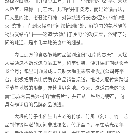
感极为细腻。而其核心工艺，在于一个独特的“㸆”字。大堰
人㸆笋，堪称一门艺术。此“㸆”并非炙烤，而是遵循古法，
用大量的油、老酱油和糖，对笋块进行长达6至8小时的慢
火“㸆”制，直到火候与时间都恰到好处，鲜笋内的氨基酸等
物质凝结析出——这道“大馔出于乡野”的功夫菜，浓缩了时
间的味道，是奉化本地美食中的翘楚。
为让远方的食客能随时品尝到这份“江南的春天”，大堰
人民通过不断改进食品工艺，科学封装，使其保鲜期延长至
12个月；镇里则通过成立云耕大堰生态农业发展公司等平
台，积极拓展高山优质农产品销售渠道，推动大堰竹笋跨越
季节与地域的限制，奔赴世界各地。今天，这道古老的“长
羹”已成为富民兴村的“金名片”，并正从一种地方特产，向
具有辨识度的品牌商品演进。
大堰的竹子也催生出古老的竹编、竹雕（刻）、竹工艺
品制作等精湛的民间非遗技艺，传承至今。早在清光绪年