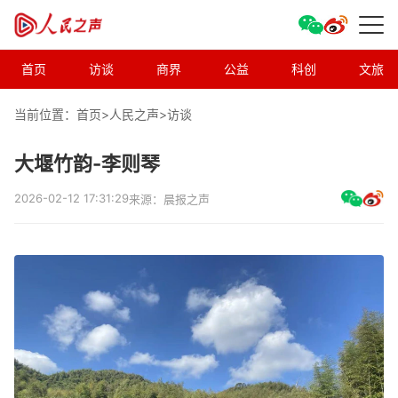
首页
访谈
商界
公益
科创
文旅
当前位置：首页>
人民之声
>
访谈
大堰竹韵-李则琴
2026-02-12 17:31:29
来源：晨报之声