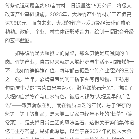
每条轨道可覆盖约60亩竹林，日运量达1.5万公斤，将极大
改善产业基础设施。2025年，大堰竹产业竹材加工产值高
达7.5亿元。面向未来，大堰的竹产业发展路径清晰而雄心
勃勃。政府、企业、村集体正形成合力，绘制一幅融合升级
的宏伟蓝图。
如果说竹是大堰挺立的脊梁，那么笋便是其温润的血
肉。竹笋产业，自古以来就是大堰经济与生活不可或缺的一
环，比如竹笋鲜销产值，每年都占据整个竹产业经济的三分
之一强。当年，嘉靖皇帝询问王钫家乡有何风物，王钫用一
句简洁生动的“青柴白米岩骨水，嫩笋绿茶石斑鱼”，描绘了
大堰的自然物产与山水特色，被后人视为“大堰最早的广告
语”——嫩笋骄然在列。而在物质匮乏的年代，易于保存的
烤笋、笋干等制品，是大堰山民家中经年不坏的“长羹”（家
常菜），是支撑日常生活的风味基石。这份关于笋的集体记
忆与生存智慧，是如此深厚，以至于在2024年的区人大会