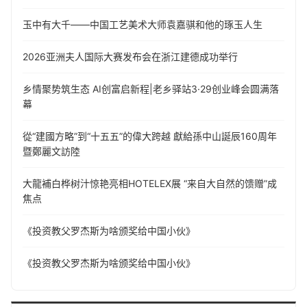
玉中有大千——中国工艺美术大师袁嘉骐和他的琢玉人生
​2026亚洲夫人国际大赛发布会在浙江建德成功举行
乡情聚势筑生态 AI创富启新程|老乡驿站3·29创业峰会圆满落
幕
從“建國方略”到“十五五”的偉大跨越 獻給孫中山誕辰160周年
暨鄭麗文訪陸
大龍補白桦树汁惊艳亮相HOTELEX展 “来自大自然的馈赠”成
焦点
《投资教父罗杰斯为啥颁奖给中国小伙》
《投资教父罗杰斯为啥颁奖给中国小伙》