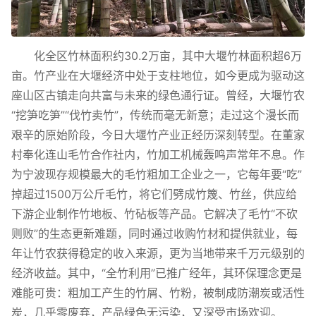
化全区竹林面积约30.2万亩，其中大堰竹林面积超6万
亩。竹产业在大堰经济中处于支柱地位，如今更成为驱动这
座山区古镇走向共富与未来的绿色通行证。曾经，大堰竹农
“挖笋吃笋”“伐竹卖竹”，传统而毫无新意；走过这个漫长而
艰辛的原始阶段，今日大堰竹产业正经历深刻转型。在董家
村奉化连山毛竹合作社内，竹加工机械轰鸣声常年不息。作
为宁波现存规模最大的毛竹粗加工企业之一，它每年要“吃”
掉超过1500万公斤毛竹，将它们劈成竹篾、竹丝，供应给
下游企业制作竹地板、竹砧板等产品。它解决了毛竹“不砍
则败”的生态更新难题，同时通过收购竹材和提供就业，每
年让竹农获得稳定的收入来源，更为当地带来千万元级别的
经济收益。其中，“全竹利用”已推广经年，其环保理念更是
难能可贵：粗加工产生的竹屑、竹粉，被制成防潮炭或活性
炭，几乎零废弃，产品绿色无污染，又深受市场欢迎。