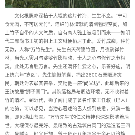
文化根脉亦深植于大堰的这片竹海，生生不息。“宁可
食无肉，不可居无竹”，连绵竹林造就的清幽物理空间，加
上竹子自带的人文气质，自有高人雅士被吸引而来——如明
代工部尚书王钫的祖上王文琳便栖居于此，爱竹成痴，种竹
无数，人称“万竹先生”。先生白天荷锄竹园，月夜徜徉竹
林，当光风霁月与婆娑竹影相映，士人之心与修竹之节相
契，此处无言胜万言。先生还满怀仁爱之心，乐善好施，明
正统六年“岁凶”，先生慷慨解囊，捐出2600石粟赈济灾
民。朝廷为表彰其善举，奖励他一座“尚义坊”，此即后来的
王钫故居“狮子阊门”。其院落格局与周边环境，无不映衬着
竹的清雅。到近代，狮子阊门成了著名作家王任叔（巴人）
的宅第，可以想见，当潜心著述的巴人感到疲惫，只消一推
窗，即见满山苍翠。“万竹先生”的仁义精神也深深影响着后
世。大堰保存最完好、最精致的古建筑白阊门的建造者王四
佐，号隧臣，好义乐施，曾于雍正八年捐谷千余石以济族