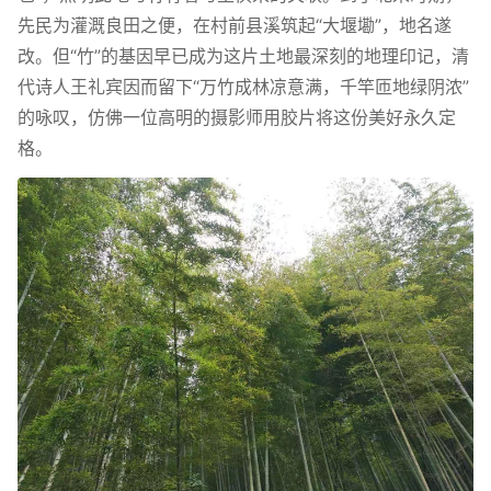
先民为灌溉良田之便，在村前县溪筑起“大堰墈”，地名遂
改。但“竹”的基因早已成为这片土地最深刻的地理印记，清
代诗人王礼宾因而留下“万竹成林凉意满，千竿匝地绿阴浓”
的咏叹，仿佛一位高明的摄影师用胶片将这份美好永久定
格。