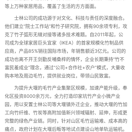
等上万种家居用品，覆盖了生活的方方面面。
士林公司的成功源于对文化、科技与责任的深度融合。
他们建立“院士工作站”和竹子研究院，拥有90余项专利，攻
克了竹子弧形无缝对接等诸多技术难题。自2011年起，公
司成为全球家居巨头宜家（IKEA）的首家规模化竹制品供
应商，产品85%销往国际市场，年销售额近3亿元。公司的
成功也离不开王剑勤反哺桑梓的情怀，企业长期秉持“竹不
富民羞成业”理念，通过“公司+合作社+农户”模式，大量收
购本地及周边毛竹，提供就业岗位，带领山民致富。
为提升大堰的毛竹产业集聚区规模，加速产能升级，奉
化区投资8000余万元，全力打造印家坑竹产业小微产业
园，用以安置士林公司等大堰镇外迁企业，推动大堰的竹加
工向竹纤维、竹炭等高附加值新兴领域辐射、延伸，形成更
完整的绿色产业链。同时，针对山区毛竹运输难、成本高的
痛点，政府计划在大堰后畈等地试点建设山地单轨运输机。