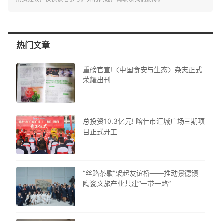
热门文章
重磅官宣!〈中国食安与生态〉杂志正式
荣耀出刊
总投资10.3亿元! 喀什市汇城广场三期项
目正式开工
“丝路茶歇”架起友谊桥——推动景德镇
陶瓷文旅产业共建“一带一路”