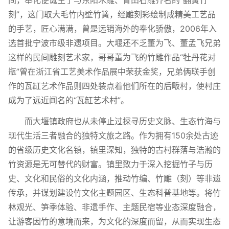
间，奉化便诞生了与东阳木雕、青田石雕齐名的“翻簧竹
刻”，这门取大毛竹内壁竹簧，经雕刻彩绘制成精美工艺品
的手艺，匠心满满，曾是远销海外的奉化骄傲，2006年入
选首批宁波市级非遗项目。大堰还不乏董为飞、董孟飞兄弟
这样的民间雕刻艺术家，哥哥董为飞的竹雕作品“牡丹花对
瓶”曾在浙江省工艺美术作品展中荣获金奖，兄弟俩联手创
作的瓦缸艺术作品则四处装点着他们所在的后畈村，使村庄
成为了远近闻名的“瓦缸艺术村”。
而大堰镇政府也从未停止过探寻历史文脉、生态竹海与
现代生活三者融合的独特文旅之路。作为拥有150余处古迹
的省级历史文化名镇，镇里深知，独特的古村群落与浩瀚的
竹资源是无可替代的财富。镇里致力于深入挖掘竹子与历
史、文化和民俗的文化内涵，推动竹编、竹雕（刻）等非遗
传承，并谋划建设竹文化主题园区、生态科普基地等。将竹
林观光、笋季体验、非遗手作、主题民宿等业态深度融合，
让游客因竹的意境而来，为文化的深度而留，从而实现生态