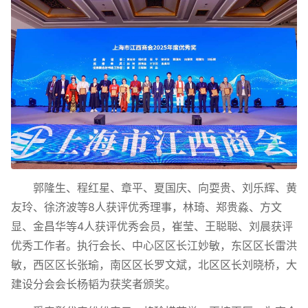
郭隆生、程红星、章平、夏国庆、向耍贵、刘乐辉、黄
友玲、徐济波等8人获评优秀理事，林琦、郑贵淼、方文
显、金昌华等4人获评优秀会员，崔莹、王聪聪、刘晨获评
优秀工作者。执行会长、中心区区长江妙敏，东区区长雷洪
敏，西区区长张瑜，南区区长罗文斌，北区区长刘晓桥，大
建设分会会长杨韬为获奖者颁奖。