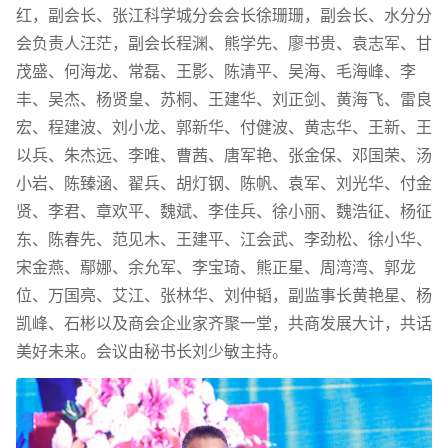
红，副会长、张江科学城分会会长徐珊珊，副会长、水分分
会负责人汪茫，副会长程渊、熊学先、廖书贵、袁志军、甘
茂盛、何海龙、常磊、王影、陈清平、吴海、毛海峰、李
丰、吴杰、杨贤皇、苏桐、王建华、刘正剑、黄海飞、雷良
宏、程建波、刘小龙、郭新华、付健波、黄志华、王新、王
以兵、朱杰远、李唯、曹茜、唐军艳、张金保、邓国荣、汤
小岩、陈臻涵、翟兵、胡灯钢、陈帆、袁军、刘光华、付金
贤、李君、章欢平、魏斌、李佳兵、徐小丽、魏浩征、杨征
东、陈春先、范见木、王建平、江会武、李劲松、徐小华、
宋金燕、鄢娜、余允军、李宝琦、熊正星、周湾湾、郭龙
位、万国亮、艾江、张林华、刘仲韬，副监事长黄艳星、杨
凯峰、石彬以及商会企业家齐聚一堂，共商发展大计，共话
美好未来。会议由秘书长刘少敏主持。