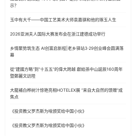
示？
玉中有大千——中国工艺美术大师袁嘉骐和他的琢玉人生
​2026亚洲夫人国际大赛发布会在浙江建德成功举行
乡情聚势筑生态 AI创富启新程|老乡驿站3·29创业峰会圆满落
幕
從“建國方略”到“十五五”的偉大跨越 獻給孫中山誕辰160周年
暨鄭麗文訪陸
大龍補白桦树汁惊艳亮相HOTELEX展 “来自大自然的馈赠”成
焦点
《投资教父罗杰斯为啥颁奖给中国小伙》
《投资教父罗杰斯为啥颁奖给中国小伙》