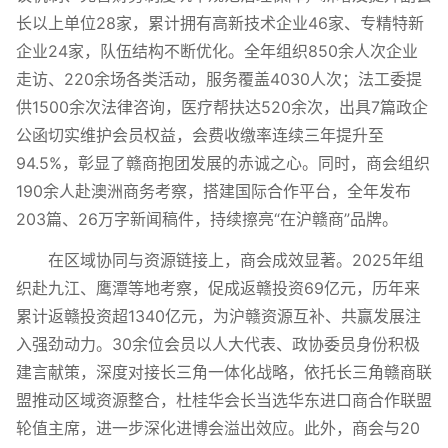
长以上单位28家，累计拥有高新技术企业46家、专精特新
企业24家，队伍结构不断优化。全年组织850余人次企业
走访、220余场各类活动，服务覆盖4030人次；法工委提
供1500余次法律咨询，医疗帮扶达520余次，出具7篇政企
公函切实维护会员权益，会费收缴率连续三年提升至
94.5%，彰显了赣商抱团发展的赤诚之心。同时，商会组织
190余人赴澳洲商务考察，搭建国际合作平台，全年发布
203篇、26万字新闻稿件，持续擦亮“在沪赣商”品牌。
在区域协同与资源链接上，商会成效显著。2025年组
织赴九江、鹰潭等地考察，促成返赣投资69亿元，历年来
累计返赣投资超1340亿元，为沪赣资源互补、共赢发展注
入强劲动力。30余位会员以人大代表、政协委员身份积极
建言献策，深度对接长三角一体化战略，依托长三角赣商联
盟推动区域资源整合，杜桂华会长当选华东进口商合作联盟
轮值主席，进一步深化进博会溢出效应。此外，商会与20