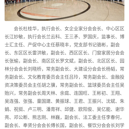
会长杜桂华，执行会长、女企业家分会会长、中心区区
长江妙敏，执行会长兰云科、王三矛、罗国庆，监事长、博
士汇主任、产促中心主任蔡晓丰，党支部书记骆彬，副会
长、东区区长雷洪敏，副会长、西区区长、门窗家居分会会
长张瑜，副会长、南区区长罗文斌，副会长、北区区长、园
林分会会长刘晓桥，常务副会长、大建设分会会长杨韬，常
务副会长、文化教育委员会主任吕玲，常务副会长、金融投
资决策委员会主任胡之骥，常务副会长、篮球委员会主任吴
贻兴，常务副会长周天林、余庭、连国旺、王彬初、王翔、
吴连强、张强、童国建、黄振球、王君、王振兴、沈斌、朱
娟、祝挺、卢三明、潘育祥、邱健、欧阳俊、吴亿能、谢华
亮、邓公断、熊志刚、林巍，副会长、法工委主任李春何，
副会长、奉贤分会会长傅长国，副会长、餐饮分会会长刘学