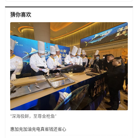
猜你喜欢
“深海极鲜，至尊金枪鱼”
惠加充加油充电真省钱还省心