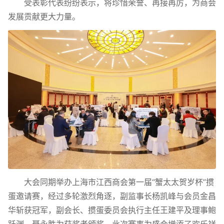
受表彰代表纷纷表示，将珍惜荣誉、再接再厉，为商会
发展贡献更大力量。
大会同期举办上海市江西商会第一届“蟹太太贺岁杯”掼
蛋邀请赛，经过多轮激烈角逐，副监事长杨凯峰与会员金昌
华斩获冠军，副会长、掼蛋委员会执行主任王建平及理事鲍