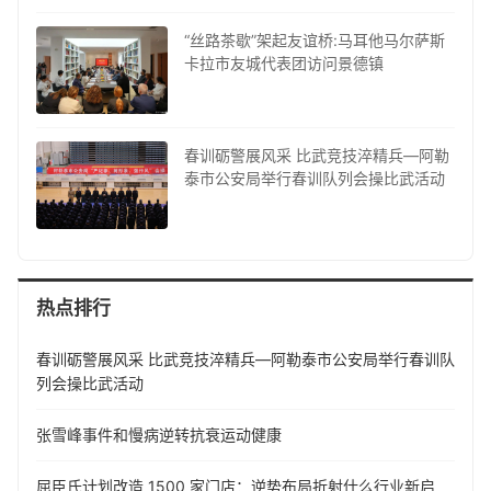
“丝路茶歇”架起友谊桥:马耳他马尔萨斯
卡拉市友城代表团访问景德镇
春训砺警展风采 比武竞技淬精兵—阿勒
泰市公安局举行春训队列会操比武活动
热点排行
春训砺警展风采 比武竞技淬精兵—阿勒泰市公安局举行春训队
列会操比武活动
张雪峰事件和慢病逆转抗衰运动健康
屈臣氏计划改造 1500 家门店：逆势布局折射什么行业新启