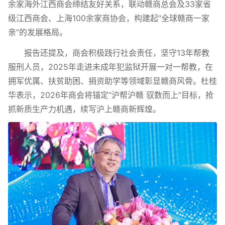
余家海外江西商会缔结友好关系，联动赣商总会及33家省
级江西商会、上海100余家商协会，构建起“全球赣商一家
亲”的发展格局。
报告还提及，商会积极践行社会责任，坚守13年帮教
服刑人员，2025年走进未成年犯监狱开展一对一帮教，在
拥军优属、扶贫助困、捐资助学等领域彰显赣商风骨。杜桂
华表示，2026年商会将锚定“沪帮沪赣 驭数而上”目标，抢
抓新质生产力机遇，续写沪上赣商新辉煌。