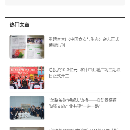
热门文章
重磅官宣!〈中国食安与生态〉杂志正式
荣耀出刊
总投资10.3亿元! 喀什市汇城广场三期项
目正式开工
“丝路茶歇”架起友谊桥——推动景德镇
陶瓷文旅产业共建“一带一路”