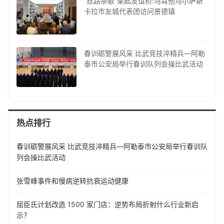
“丝路茶歇”架起友谊桥:马耳他马尔萨斯
卡拉市友城代表团访问景德镇
春训砺警展风采 比武竞技淬精兵—阿勒
泰市公安局举行春训队列会操比武活动
热点排行
春训砺警展风采 比武竞技淬精兵—阿勒泰市公安局举行春训队
列会操比武活动
张雪峰事件和慢病逆转抗衰运动健康
屈臣氏计划改造 1500 家门店：逆势布局折射什么行业新启
示？