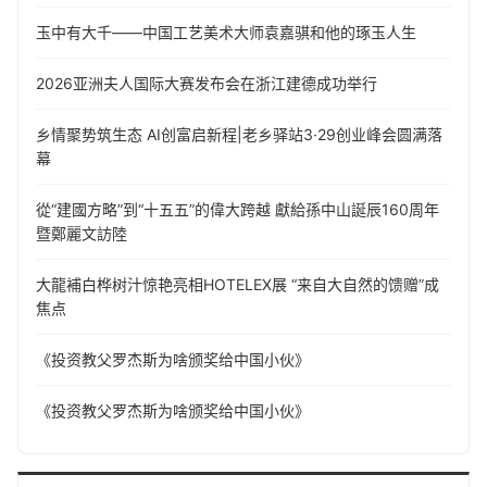
玉中有大千——中国工艺美术大师袁嘉骐和他的琢玉人生
​2026亚洲夫人国际大赛发布会在浙江建德成功举行
乡情聚势筑生态 AI创富启新程|老乡驿站3·29创业峰会圆满落
幕
從“建國方略”到“十五五”的偉大跨越 獻給孫中山誕辰160周年
暨鄭麗文訪陸
大龍補白桦树汁惊艳亮相HOTELEX展 “来自大自然的馈赠”成
焦点
《投资教父罗杰斯为啥颁奖给中国小伙》
《投资教父罗杰斯为啥颁奖给中国小伙》