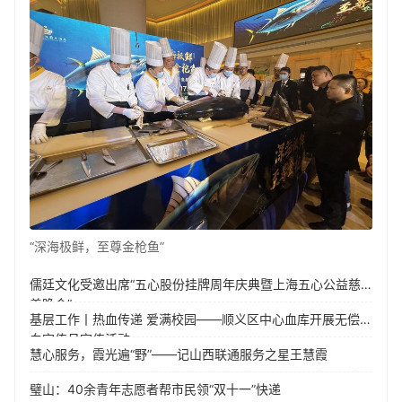
“深海极鲜，至尊金枪鱼”
儒廷文化受邀出席“五心股份挂牌周年庆典暨上海五心公益慈
善晚会”
基层工作丨热血传递 爱满校园——顺义区中心血库开展无偿献
血宣传月宣传活动
慧心服务，霞光遍“野”——记山西联通服务之星王慧霞
璧山：40余青年志愿者帮市民领“双十一”快递