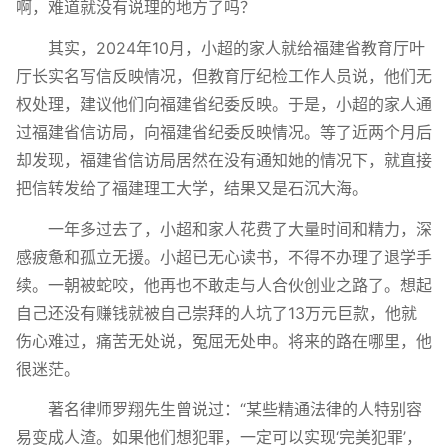
啊，难道就没有说理的地方了吗？
其实，2024年10月，小超的家人就给福建省教育厅叶
厅长实名写信反映情况，但教育厅纪检工作人员说，他们无
权处理，建议他们向福建省纪委反映。于是，小超的家人通
过福建省信访局，向福建省纪委反映情况。等了近两个月后
却发现，福建省信访局居然在没有通知她的情况下，就直接
把信转发给了福建理工大学，结果又是石沉大海。
一年多过去了，小超和家人花费了大量时间和精力，深
感疲惫和孤立无援。小超已无心读书，不得不办理了退学手
续。一朝被蛇咬，他再也不敢走与人合伙创业之路了。想起
自己还没有赚钱就被自己崇拜的人坑了13万元巨款，他就
伤心难过，痛苦无处说，冤屈无处申。将来的路在哪里，他
很迷茫。
著名律师罗翔先生曾说过：“某些精通法律的人特别容
易变成人渣。如果他们想犯罪，一定可以实现‘完美犯罪’，