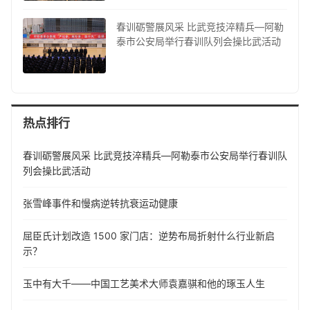
春训砺警展风采 比武竞技淬精兵—阿勒
泰市公安局举行春训队列会操比武活动
热点排行
春训砺警展风采 比武竞技淬精兵—阿勒泰市公安局举行春训队
列会操比武活动
张雪峰事件和慢病逆转抗衰运动健康
屈臣氏计划改造 1500 家门店：逆势布局折射什么行业新启
示？
玉中有大千——中国工艺美术大师袁嘉骐和他的琢玉人生