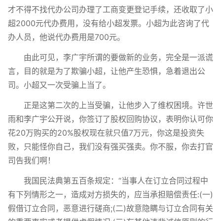
才不得不找代办公司办理了工商变更登记手续，还收取了小
超2000元代办费用，没有给小超发票。小超为此咨询了代
办人员，他说代办费用是700元。
由此可见，李广宇所谓的要做新的业务，完全是一派谎
言，目的就是为了欺骗小超，让他产生恐惧，急着退出公
司。小超又一次受骗上当了。
正是这第二次的上当受骗，让他步入了维权困境。许世
雨和李广宇公开说，你签订了股权回购协议，表明你认可你
花20万购买的20%股权现在就只值7万元，你这是投资失
败，只能怪你自己，我们没有强买强卖。你不服，你去打官
司告我们啊！
我国民法典第五百条规定：“当事人在订立合同过程中
有下列情形之一，造成对方损失的，应当承担赔偿责任:(一)
假借订立合同，恶意进行磋商;(二)故意隐瞒与订立合同有关