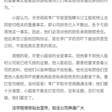
的重要事实或者提供虚假情况;(三)有其他违背诚信原则的行
为。”
小超认为，许世雨和李广宇故意隐瞒与订立股权转让合
同密切相关的重要事实，即公司财务已入不敷出，处于亏损
境地这一事实，因此，他们必须对他的损失承担赔偿责任。
他后来签订股权回购协议，是在李广宇的恐吓下被迫同意签
订的，不是他真实意思的表达。
遗憾的是，尽管小超说的全是事实，但他拿不到他入股
时公司就已经亏损的证据，他入股前后，都曾经要求查看公
司的资料，但他们以各种理由不给他看。他也没有把他们忽
悠他入股和恐吓他要他再投资和承担债务的话都录下来。要
打官司维权，谈何容易！李广宇和许世雨精通法律，他们都
十分清楚，小超是不敢去打官司的，没有证据，去打也是
输，他们赢定了。
法学院领导站台宣传，知法公司神通广大