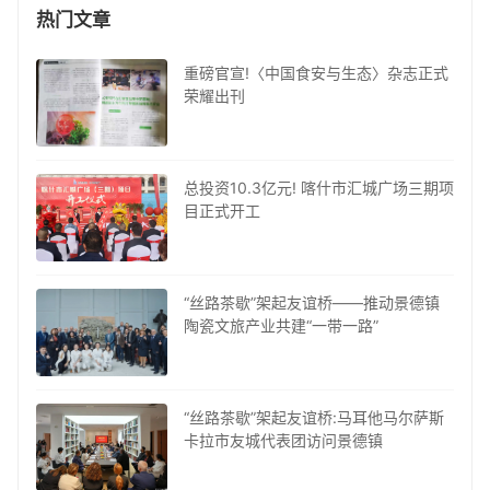
热门文章
重磅官宣!〈中国食安与生态〉杂志正式
荣耀出刊
总投资10.3亿元! 喀什市汇城广场三期项
目正式开工
“丝路茶歇”架起友谊桥——推动景德镇
陶瓷文旅产业共建“一带一路”
“丝路茶歇”架起友谊桥:马耳他马尔萨斯
卡拉市友城代表团访问景德镇