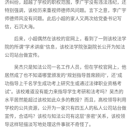
济纠纷，超越了学校的职权范围，李广宇没有违法违纪，还
特别强调，该校历来重视师德师风问题。言下之意，李广宇
师德师风没有问题。此后小超的家人又两次给党委书记写
信，石沉大海。
后来，小超偶然在该校的官网上，看到了一则该校法学
院的所谓“学术讲座”信息，该校法学院张副院长公开为知法
公司站台做宣传。
吴杰只是知法公司一名工作人员，但在学校官网上，他
居然成了也不知道哪里颁发的“规划指导首席顾问”，还“成
功指导上千名学生成功考上研究生或通过法律职业资格考
试”。该校难道没有能力来指导学生考研和法考吗？吴杰的
水平居然能超过该校如此众多的教授？而且，高校领导利用
学校的公共资源，公开为一家只有四五人的私人公司站台做
宣传，合适吗？该校与知法公司有这层“亲密”关系，该校领
导这样轻描淡写地处理这件事就不奇怪了。