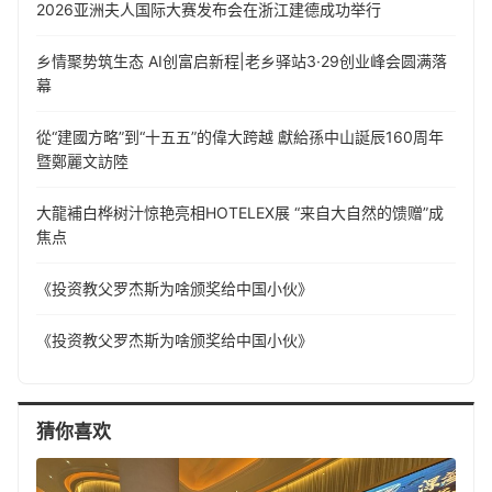
​2026亚洲夫人国际大赛发布会在浙江建德成功举行
乡情聚势筑生态 AI创富启新程|老乡驿站3·29创业峰会圆满落
幕
從“建國方略”到“十五五”的偉大跨越 獻給孫中山誕辰160周年
暨鄭麗文訪陸
大龍補白桦树汁惊艳亮相HOTELEX展 “来自大自然的馈赠”成
焦点
《投资教父罗杰斯为啥颁奖给中国小伙》
《投资教父罗杰斯为啥颁奖给中国小伙》
猜你喜欢