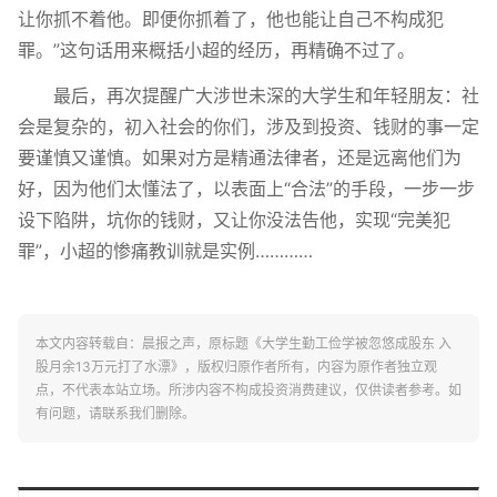
让你抓不着他。即便你抓着了，他也能让自己不构成犯
罪。”这句话用来概括小超的经历，再精确不过了。
最后，再次提醒广大涉世未深的大学生和年轻朋友：社
会是复杂的，初入社会的你们，涉及到投资、钱财的事一定
要谨慎又谨慎。如果对方是精通法律者，还是远离他们为
好，因为他们太懂法了，以表面上“合法”的手段，一步一步
设下陷阱，坑你的钱财，又让你没法告他，实现“完美犯
罪”，小超的惨痛教训就是实例…………
本文内容转载自：晨报之声，原标题《大学生勤工俭学被忽悠成股东 入
股月余13万元打了水漂》，版权归原作者所有，内容为原作者独立观
点，不代表本站立场。所涉内容不构成投资消费建议，仅供读者参考。如
有问题，请联系我们删除。