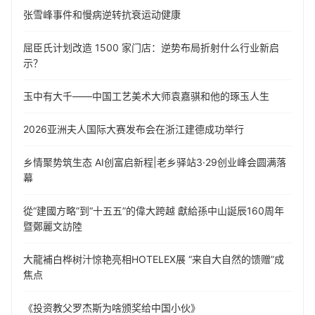
张雪峰事件和慢病逆转抗衰运动健康
屈臣氏计划改造 1500 家门店：逆势布局折射什么行业新启
示？
玉中有大千——中国工艺美术大师袁嘉骐和他的琢玉人生
​2026亚洲夫人国际大赛发布会在浙江建德成功举行
乡情聚势筑生态 AI创富启新程|老乡驿站3·29创业峰会圆满落
幕
從“建國方略”到“十五五”的偉大跨越 獻給孫中山誕辰160周年
暨鄭麗文訪陸
大龍補白桦树汁惊艳亮相HOTELEX展 “来自大自然的馈赠”成
焦点
《投资教父罗杰斯为啥颁奖给中国小伙》