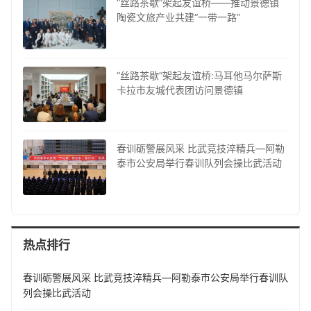
“丝路茶歇”架起友谊桥——推动景德镇
陶瓷文旅产业共建“一带一路”
“丝路茶歇”架起友谊桥:马耳他马尔萨斯
卡拉市友城代表团访问景德镇
春训砺警展风采 比武竞技淬精兵—阿勒
泰市公安局举行春训队列会操比武活动
热点排行
春训砺警展风采 比武竞技淬精兵—阿勒泰市公安局举行春训队
列会操比武活动