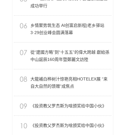
成功举行
乡情聚势筑生态 AI创富启新程|老乡驿站
3·29创业峰会圆满落幕
從“建國方略”到“十五五”的偉大跨越 獻給孫
中山誕辰160周年暨鄭麗文訪陸
大龍補白桦树汁惊艳亮相HOTELEX展 “来
自大自然的馈赠”成焦点
《投资教父罗杰斯为啥颁奖给中国小伙》
《投资教父罗杰斯为啥颁奖给中国小伙》