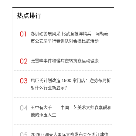
热点排行
春训砺警展风采 比武竞技淬精兵—阿勒泰
市公安局举行春训队列会操比武活动
张雪峰事件和慢病逆转抗衰运动健康
屈臣氏计划改造 1500 家门店：逆势布局折
射什么行业新启示？
玉中有大千——中国工艺美术大师袁嘉骐和
他的琢玉人生
​2026亚洲夫人国际大赛发布会在浙江建德