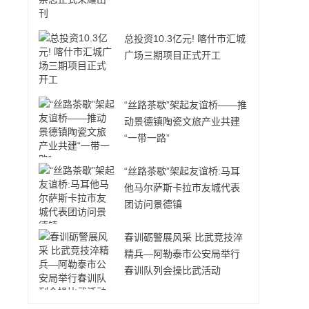
总投资10.3亿元! 喀什市汇城
广场三期项目正式开工
“丝路茶歇”架起友谊桥——推
动景德镇陶瓷文旅产业共建
“一带一路”
“丝路茶歇”架起友谊桥:马耳
他马尔萨斯卡拉市友城代表
团访问景德镇
春训砺警展风采 比武竞技淬
精兵—阿勒泰市公安局举行
春训队列会操比武活动