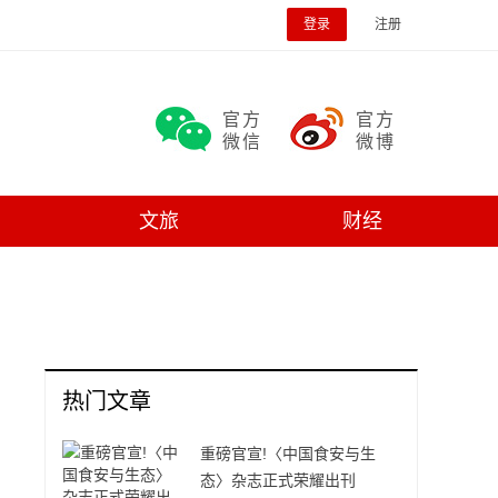
登录
注册
官方
官方
微信
微博
文旅
财经
热门文章
重磅官宣!〈中国食安与生
态〉杂志正式荣耀出刊