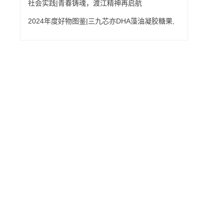
满成功
院王达老师推荐《课程与教学的基本原理》
社会实践|青春铸魂，渡江精神再启航
2024年度好物图鉴|三九芯亦DHA藻油凝胶糖果,
为婴幼儿成长添动力