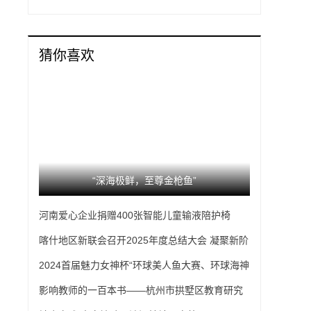
猜你喜欢
“深海极鲜，至尊金枪鱼”
河南爱心企业捐赠400张智能儿童输液陪护椅
喀什地区新联会召开2025年度总结大会 凝聚新阶
层力量赋能高质量发展
2024首届魅力女神杯“环球美人鱼大赛、环球海神
大赛、环球蝴蝶女神大赛中国区选拔赛”发布会圆
影响教师的一百本书——杭州市拱墅区教育研究