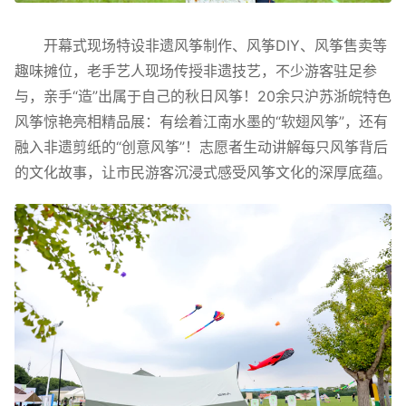
开幕式现场特设非遗风筝制作、风筝DIY、风筝售卖等
趣味摊位，老手艺人现场传授非遗技艺，不少游客驻足参
与，亲手“造”出属于自己的秋日风筝！20余只沪苏浙皖特色
风筝惊艳亮相精品展：有绘着江南水墨的“软翅风筝”，还有
融入非遗剪纸的“创意风筝”！志愿者生动讲解每只风筝背后
的文化故事，让市民游客沉浸式感受风筝文化的深厚底蕴。