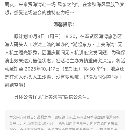
朋友，来奉贤海湾赴一场“风筝之约”，在金秋海风里放飞梦
想，感受这场盛会的独特魅力吧～
温馨提示：
原计划10月8日（周三）18:30，在奉贤区海湾旅游区
渔人码头人工沙滩上演的举办的 “潮起东方・上美海湾” 无
人机主题光影秀，因国庆期间无人机调度突发问题，为确保
演出效果达到最佳状态，经活动主办方慎重研究决定，将活
动延期至 2025年10月17日（星期五）18:30 举行，地点还
是在渔人码头人工沙滩，没有变动哦，记得及时调整时间，
别跑空啦！
具体公告详见“上美海湾”微信公众号。
本文内容转载自：晨报之声，原标题《走,去海湾放风筝!第28届旅游风筝
会今天开幕,带你直击现场→》，版权归原作者所有，内容为原作者独立
观点，不代表本站立场。所涉内容不构成投资消费建议，仅供读者参考。