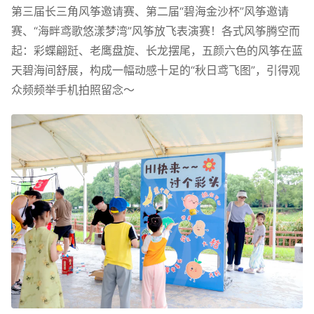
第三届长三角风筝邀请赛、第二届“碧海金沙杯”风筝邀请
赛、“海畔鸢歌悠漾梦湾”风筝放飞表演赛！各式风筝腾空而
起：彩蝶翩跹、老鹰盘旋、长龙摆尾，五颜六色的风筝在蓝
天碧海间舒展，构成一幅动感十足的“秋日鸢飞图”，引得观
众频频举手机拍照留念～