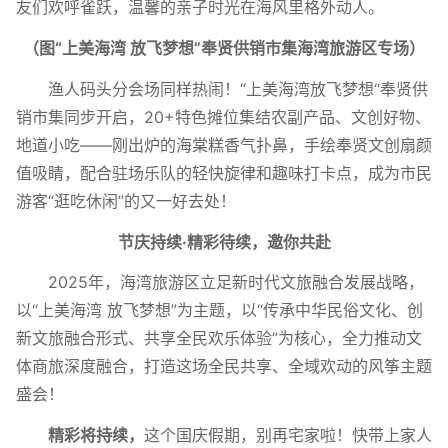
友们欢呼雀跃，温馨的亲子时光在海风里格外动人。
（图“上美海湾 放飞梦想”奉贤供销市集海湾旅游区专场）
渔人码头分会场同样热闹！“上美海湾放飞梦想“奉贤供
销市集同步开启，20+特色摊位集结农副产品、文创好物、
地道小吃——刚出炉的海棠糕香气扑鼻，手绘奉贤文创扇颜
值吸睛，配合驻场乐队的轻快旋律和趣味打卡点，成为市民
游客“逛吃休闲”的又一好去处！
节庆持续·精彩待续，邀你共赴
2025年，海湾旅游区立足新时代文旅融合发展战略，
以“上美海湾 放飞梦想”为主题，以“传承中华民俗文化、创
新文旅融合形式、共享全民欢乐体验”为核心，全力推动文
体商旅深度融合，打造这场全民共享、全域欢动的风筝主题
盛会！
精彩将持续，
这个国庆假期，别再宅家啦！快带上家人