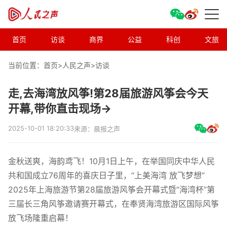
首页
访谈
商界
公益
科创
文旅
当前位置：首页>
人民之声
>
访谈
走,去海湾放风筝!第28届旅游风筝会今天
开幕,带你直击现场→
2025-10-01 18:20:33
来源：晨报之声
金秋送爽，海韵鸢飞！10月1日上午，在举国同庆中华人民
共和国成立76周年的喜庆日子里，“上美海湾 放飞梦想”
2025年上海旅游节第28届旅游风筝会开幕式暨“海湾杯”第
三届长三角风筝邀请赛开幕式，在奉贤海湾旅游区国际风筝
放飞场隆重启幕！