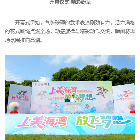
开幕仪式·精彩纷呈
开幕式伊始，气势磅礴的武术表演刚劲有力，活力满格
的花式跳绳点燃全场，动感旋律与精彩动作交织，瞬间将现
场氛围推向高潮。