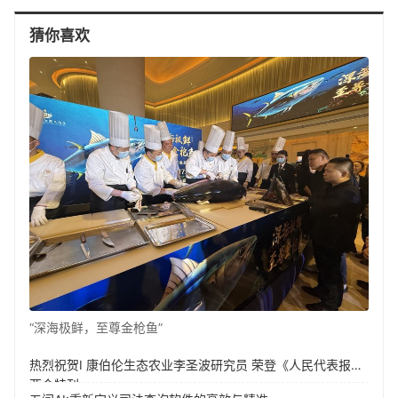
猜你喜欢
“深海极鲜，至尊金枪鱼”
热烈祝贺I 康伯伦生态农业李圣波研究员 荣登《人民代表报》
两会特刊