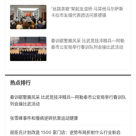
“丝路茶歇”架起友谊桥:马耳他马尔萨斯
卡拉市友城代表团访问景德镇
春训砺警展风采 比武竞技淬精兵—阿勒
泰市公安局举行春训队列会操比武活动
热点排行
春训砺警展风采 比武竞技淬精兵—阿勒泰市公安局举行春训队
列会操比武活动
张雪峰事件和慢病逆转抗衰运动健康
屈臣氏计划改造 1500 家门店：逆势布局折射什么行业新启