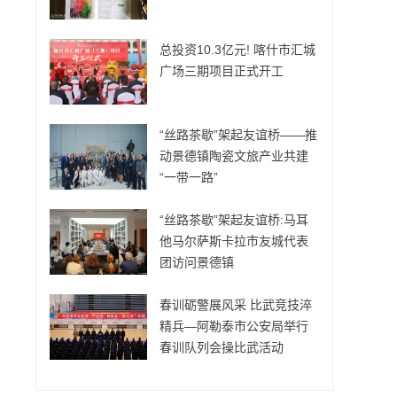
总投资10.3亿元! 喀什市汇城
广场三期项目正式开工
“丝路茶歇”架起友谊桥——推
动景德镇陶瓷文旅产业共建
“一带一路”
“丝路茶歇”架起友谊桥:马耳
他马尔萨斯卡拉市友城代表
团访问景德镇
春训砺警展风采 比武竞技淬
精兵—阿勒泰市公安局举行
春训队列会操比武活动