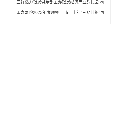
三好活力银发俱乐部主办银发经济产业对接会 杭
州启幕聚焦资源精准链接
国寿寿险2023年度观察:上市二十年“三期共振”再
开新局