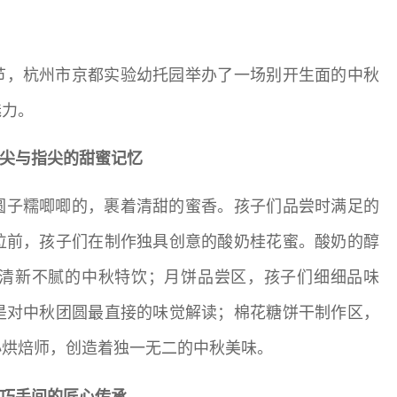
节，杭州市京都实验幼托园举办了一场别开生面的中秋
魅力。
尖与指尖的甜蜜记忆
圆子糯唧唧的，裹着清甜的蜜香。孩子们品尝时满足的
位前，孩子们在制作独具创意的酸奶桂花蜜。酸奶的醇
清新不腻的中秋特饮；月饼品尝区，孩子们细细品味
是对中秋团圆最直接的味觉解读；棉花糖饼干制作区，
小烘焙师，创造着独一无二的中秋美味。
巧手间的匠心传承