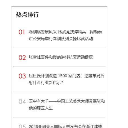
热点排行
春训砺警展风采 比武竞技淬精兵—阿勒泰
市公安局举行春训队列会操比武活动
张雪峰事件和慢病逆转抗衰运动健康
屈臣氏计划改造 1500 家门店：逆势布局折
射什么行业新启示？
玉中有大千——中国工艺美术大师袁嘉骐和
他的琢玉人生
​2026亚洲夫人国际大赛发布会在浙江建德