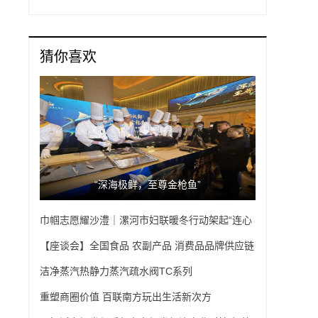
猜你喜欢
“深海极鲜，至尊金枪鱼”
巾帼志愿耀沙澧｜漯河市妇联暖冬行动架起“连心
桥”
【座谈会】全国食品 农副产品 消费品品牌供应链
中心运营总部项目签约落户嘉定安亭
洁净蒸汽热静力蒸汽疏水阀TC系列
重塑商圈价值 百联南方玩出生活新次方