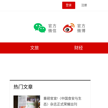
登录
注册
官方
官方
微信
微博
文旅
财经
热门文章
重磅官宣!〈中国食安与生
态〉杂志正式荣耀出刊