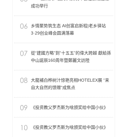
成功举行
乡情聚势筑生态 AI创富启新程|老乡驿站
3·29创业峰会圆满落幕
從“建國方略”到“十五五”的偉大跨越 獻給孫
中山誕辰160周年暨鄭麗文訪陸
大龍補白桦树汁惊艳亮相HOTELEX展 “来
自大自然的馈赠”成焦点
《投资教父罗杰斯为啥颁奖给中国小伙》
《投资教父罗杰斯为啥颁奖给中国小伙》