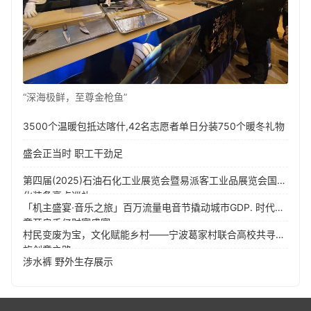
“深海极鲜，至尊金枪鱼”
3500个温暖包抵达喀什,42名志愿者单日分装750个暖冬礼物
盛会正当时 职工干劲足
第四届(2025)石油石化工业展览会暨易派客工业品展览会国产
化装备亮点巡礼
「机主盛宴·音乐之旅」百万流量电音节撬动城市GDP. 时代新
章开启千亿财富盛宴
村民变废为宝，文化赋能乡村——宁波葛家村联合高校共寻文
旅创意之路
涉水裤 野外生存展示