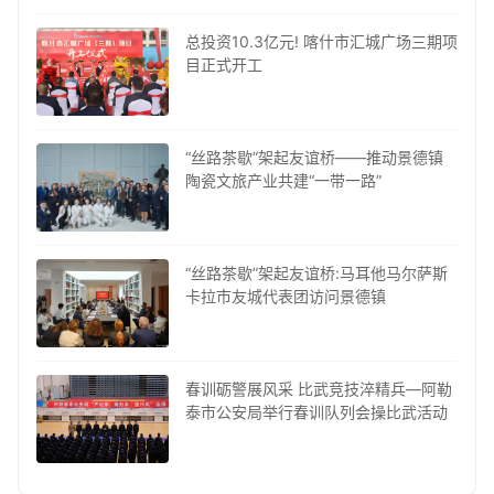
总投资10.3亿元! 喀什市汇城广场三期项
目正式开工
“丝路茶歇”架起友谊桥——推动景德镇
陶瓷文旅产业共建“一带一路”
“丝路茶歇”架起友谊桥:马耳他马尔萨斯
卡拉市友城代表团访问景德镇
春训砺警展风采 比武竞技淬精兵—阿勒
泰市公安局举行春训队列会操比武活动