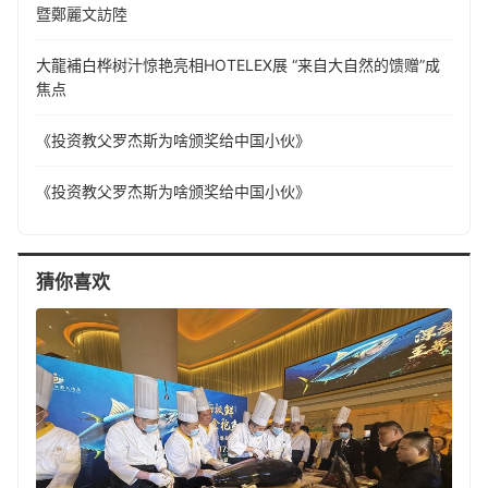
暨鄭麗文訪陸
大龍補白桦树汁惊艳亮相HOTELEX展 “来自大自然的馈赠”成
焦点
《投资教父罗杰斯为啥颁奖给中国小伙》
《投资教父罗杰斯为啥颁奖给中国小伙》
猜你喜欢