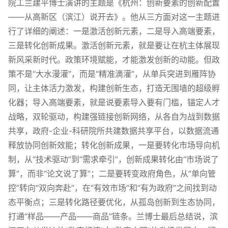
院工兰建平博士演讲的主题是《杭州：创新要素的创新配置
——从高新区（滨江）说开去》。他从三方面对这一主题进
行了详细的阐述：一是激活创新元素，二是导入高端要素，
三是转化创新成果。激活创新元素，就是要让在杭主体展现
新风采新时代。政策环境赋能，才能激发创新的动能。但政
策不是“大水漫灌”，而是“精准滴灌”，从单兵突进到雁阵协
同，让主体活力激发，构建创新生态，打造无围墙的超级孵
化器；导入高端要素，就是说要素导入要有门槛，锚定人才
战略，双轮驱动，构建强链接创新网络，从各自为战到数据
共享，政府-企业-科研院所共建数据共享平台，以数据流通
释放协同创新效能；转化创新成果，一是要转化市场导向机
制，从“技术驱动”到“需求牵引”，创新成果转化由“市场说了
算”，而非“论文说了算”；二是要转变政府角色，从“单向管
控”转向“双向奔赴”，在“有效市场”和“有为政府”之间找到动
态平衡点；三是转化路径要优化，从孤岛创新到生态协同，
打通“样品——产品——商品”链条。兰博士最后总结说，滨