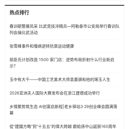
热点排行
春训砺警展风采 比武竞技淬精兵—阿勒泰市公安局举行春训队
列会操比武活动
张雪峰事件和慢病逆转抗衰运动健康
屈臣氏计划改造 1500 家门店：逆势布局折射什么行业新启
示？
玉中有大千——中国工艺美术大师袁嘉骐和他的琢玉人生
​2026亚洲夫人国际大赛发布会在浙江建德成功举行
乡情聚势筑生态 AI创富启新程|老乡驿站3·29创业峰会圆满落
幕
從“建國方略”到“十五五”的偉大跨越 獻給孫中山誕辰160周年