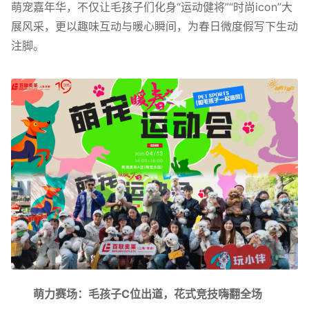
萌宠嘉年华，不仅让毛孩子们化身“运动健将”“时尚icon”大
展风采，更以趣味互动与暖心瞬间，为春日微度假写下生动
注脚。
萌力赛场：
毛孩子C位出道，花式竞技嗨翻全场