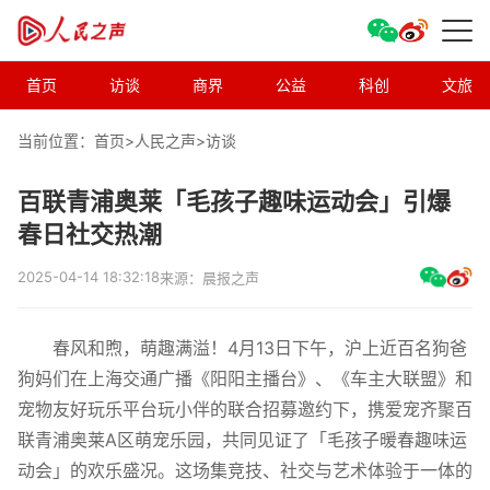
首页
访谈
商界
公益
科创
文旅
当前位置：首页>
人民之声
>
访谈
百联青浦奥莱「毛孩子趣味运动会」引爆
春日社交热潮
2025-04-14 18:32:18
来源：晨报之声
春风和煦，萌趣满溢！4月13日下午，沪上近百名狗爸
狗妈们在上海交通广播《阳阳主播台》、《车主大联盟》和
宠物友好玩乐平台玩小伴的联合招募邀约下，携爱宠齐聚百
联青浦奥莱A区萌宠乐园，共同见证了「毛孩子暖春趣味运
动会」的欢乐盛况。这场集竞技、社交与艺术体验于一体的