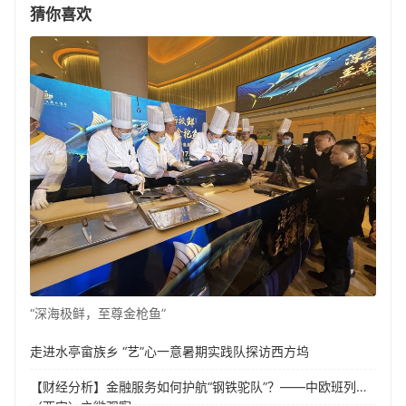
猜你喜欢
“深海极鲜，至尊金枪鱼”
走进水亭畲族乡 “艺”心一意暑期实践队探访西方坞
【财经分析】金融服务如何护航“钢铁驼队”？——中欧班列