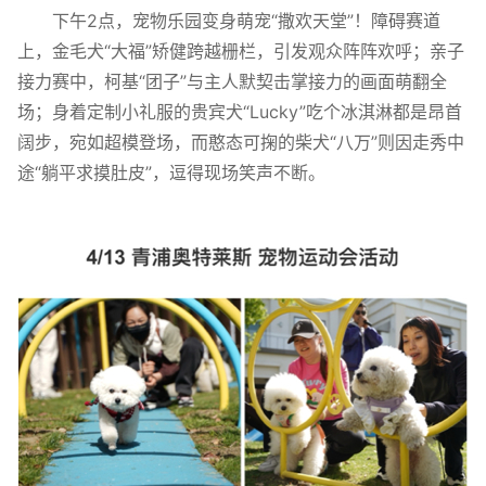
下午2点，宠物乐园变身萌宠“撒欢天堂”！障碍赛道
上，金毛犬“大福”矫健跨越栅栏，引发观众阵阵欢呼；亲子
接力赛中，柯基“团子”与主人默契击掌接力的画面萌翻全
场；身着定制小礼服的贵宾犬“Lucky”吃个冰淇淋都是昂首
阔步，宛如超模登场，而憨态可掬的柴犬“八万”则因走秀中
途“躺平求摸肚皮”，逗得现场笑声不断。