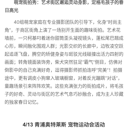
萌宠街拍秀：
艺术街区邂逅灵动身影，定格毛孩子的春
日高光
40组萌宠家庭在专业摄影团队的引导下，化身“时尚主
角”，于商区街角上演了一场别开生面的趣味街拍。艺术花
墙前，一只柯基叼着迷你甜筒歪头凝视镜头，蓬松尾巴翘成
心形，瞬间融化围观人群；光影交织的长廊中，边牧凌空跃
起追逐飞盘，腾空的矫健身姿与斑驳光线碰撞出活力四射的
画面；转角镜面装饰旁，柴犬突然驻足“霸气”侧目，仿佛对
倒影中的自己充满好奇，逗得摄影师抓拍连呼“完美”！拍摄
途中，更有调皮小狗窜入玻璃橱窗，对着反光蹦跳“对话”，
童趣场景引来阵阵欢笑。这些充满张力的街拍成片，将毛孩
子的好奇、灵动与街区的艺术气息巧妙融合，成为主人珍藏
的独家春日记忆。