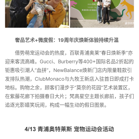
奢品艺术+微度假：
19周年庆焕新体验持续升温
借势萌宠运动会的热度，百联青浦奥莱“春日焕新季”亦
迎来客流高峰。Gucci、Burberry等400+国际名品2折起的
钜惠吸引潮人“血拼”，NewBalance焕新门店内限量鞋款引
发排队热潮，ClubMonaco与九牧王新店入驻首日即成打卡
地标。购物之余，顾客们漫步于“莫奈的花园”艺术装置区，
在紫藤花廊下拍摄春日大片；梵高星空主题长廊前，孩子们
追逐光影嬉笑玩闹，构成一幅生动的假日图景。