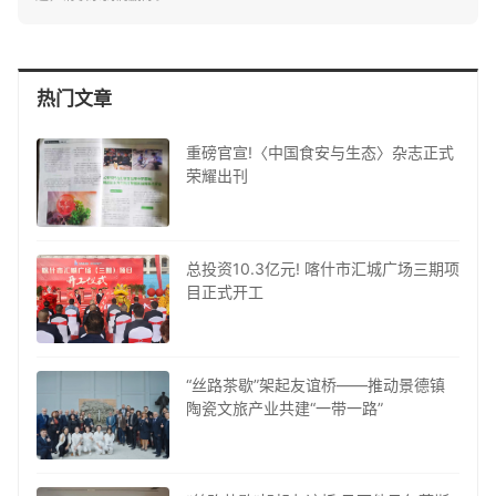
热门文章
重磅官宣!〈中国食安与生态〉杂志正式
荣耀出刊
总投资10.3亿元! 喀什市汇城广场三期项
目正式开工
“丝路茶歇”架起友谊桥——推动景德镇
陶瓷文旅产业共建“一带一路”