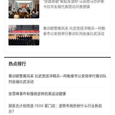
“丝路茶歇”架起友谊桥:马耳他马尔萨斯
卡拉市友城代表团访问景德镇
春训砺警展风采 比武竞技淬精兵—阿勒
泰市公安局举行春训队列会操比武活动
热点排行
春训砺警展风采 比武竞技淬精兵—阿勒泰市公安局举行春训队
列会操比武活动
张雪峰事件和慢病逆转抗衰运动健康
屈臣氏计划改造 1500 家门店：逆势布局折射什么行业新启
示？