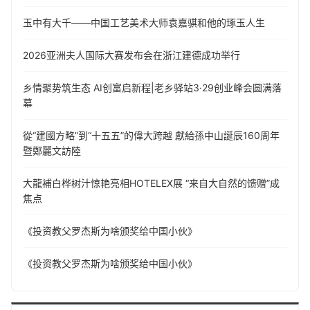
玉中有大千——中国工艺美术大师袁嘉骐和他的琢玉人生
​2026亚洲夫人国际大赛发布会在浙江建德成功举行
乡情聚势筑生态 AI创富启新程|老乡驿站3·29创业峰会圆满落
幕
從“建國方略”到“十五五”的偉大跨越 獻給孫中山誕辰160周年
暨鄭麗文訪陸
大龍補白桦树汁惊艳亮相HOTELEX展 “来自大自然的馈赠”成
焦点
《投资教父罗杰斯为啥颁奖给中国小伙》
《投资教父罗杰斯为啥颁奖给中国小伙》