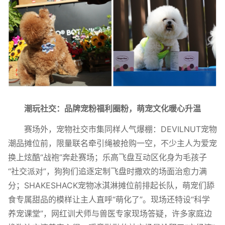
潮玩社交：
品牌宠粉福利圈粉，萌宠文化暖心升温
赛场外，宠物社交市集同样人气爆棚：DEVILNUT宠物
潮品摊位前，限量联名牵引绳被抢购一空，不少主人为爱宠
换上炫酷“战袍”奔赴赛场；乐高飞盘互动区化身为毛孩子
“社交派对”，狗狗们追逐定制飞盘时撒欢的场面治愈力满
分；SHAKESHACK宠物冰淇淋摊位前排起长队，萌宠们舔
食专属甜品的模样让主人直呼“萌化了”。现场还特设“科学
养宠课堂”，网红训犬师与兽医专家现场答疑，许多家庭边