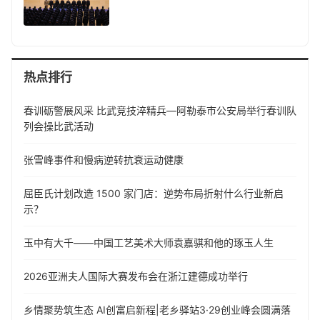
热点排行
春训砺警展风采 比武竞技淬精兵—阿勒泰市公安局举行春训队
列会操比武活动
张雪峰事件和慢病逆转抗衰运动健康
屈臣氏计划改造 1500 家门店：逆势布局折射什么行业新启
示？
玉中有大千——中国工艺美术大师袁嘉骐和他的琢玉人生
​2026亚洲夫人国际大赛发布会在浙江建德成功举行
乡情聚势筑生态 AI创富启新程|老乡驿站3·29创业峰会圆满落