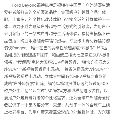
Ford Beyond福特纵横是福特在中国面向户外越野生活
爱好者所打造的全新渠道品牌，集顶级户外越野产品与体
验、丰富多元的个性化改装体验与链接全球的社群体验于一
体，致力于成为顶级户外越野生活方式的引领者，为用户带
来引领行业的一站式户外越野生活新体验。福特纵横旗下产
品包括：纯血敞篷越野车福特烈马、专业级山野利器福特游
骑侠Ranger、 唯一在售的赛级性能越野皮卡福特
F-150
猛
禽组成的“硬派越野”矩阵，和由臻三排大七座宽适SUV福特
领裕、“度假风”宽体大五座SUV福特领睿、“特快充插混大5
座SUV”全新福特领睿插电混动、“特省油插混大7座SUV”全
新福特领裕插电混动、立体大空间商务MPV福特途睿欧组
成的“户外轻探索”矩阵。福特纵横将提供甄选的超过5,500
款户外生活精品及超过1,300款官方和纵横精选改装件，以
满足户外越野爱好者的个性化需求；还为全球户外越野爱好
者提供了一个集内容分享、交流、共创于一体的全球车主线
上社群平台，为用户带来覆盖全球的户外越野体验，为兴趣