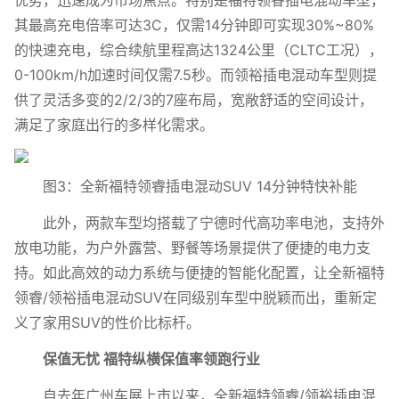
其最高充电倍率可达3C，仅需14分钟即可实现30%~80%
的快速充电，综合续航里程高达1324公里（CLTC工况），
0-100km/h加速时间仅需7.5秒。而领裕插电混动车型则提
供了灵活多变的2/2/3的7座布局，宽敞舒适的空间设计，
满足了家庭出行的多样化需求。
图3：全新福特领睿插电混动SUV 14分钟特快补能
此外，两款车型均搭载了宁德时代高功率电池，支持外
放电功能，为户外露营、野餐等场景提供了便捷的电力支
持。如此高效的动力系统与便捷的智能化配置，让全新福特
领睿/领裕插电混动SUV在同级别车型中脱颖而出，重新定
义了家用SUV的性价比标杆。
保值无忧 福特纵横保值率领跑行业
自去年广州车展上市以来，全新福特领睿/领裕插电混