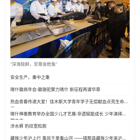
“深海极鲜，至尊金枪鱼”
安全生产，重中之重
喀什徽商年会:徽骆驼聚力喀什 新征程再谱华章
热血青春传递大爱！佳木斯大学青年学子无偿献血点亮生命之
光
喀什神墨教育举办全国少儿才艺展:非遗赋能成长 少年演绎强
国之志
涉水裤 豹纹宽松款
藏族少年沪上行 乘风千里看山河 ——错那县藏族少年来沪游