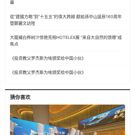
幕
從“建國方略”到“十五五”的偉大跨越 獻給孫中山誕辰160周年
暨鄭麗文訪陸
大龍補白桦树汁惊艳亮相HOTELEX展 “来自大自然的馈赠”成
焦点
《投资教父罗杰斯为啥颁奖给中国小伙》
《投资教父罗杰斯为啥颁奖给中国小伙》
猜你喜欢