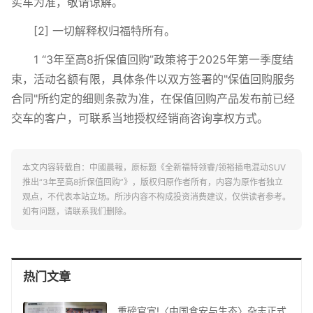
实车为准，敬请谅解。
[2] 一切解释权归福特所有。
1 “3年至高8折保值回购”政策将于2025年第一季度结
束，活动名额有限，具体条件以双方签署的"保值回购服务
合同"所约定的细则条款为准，在保值回购产品发布前已经
交车的客户，可联系当地授权经销商咨询享权方式。
本文内容转载自：中國晨報，原标题《全新福特领睿/领裕插电混动SUV
推出“3年至高8折保值回购”》，版权归原作者所有，内容为原作者独立
观点，不代表本站立场。所涉内容不构成投资消费建议，仅供读者参考。
如有问题，请联系我们删除。
热门文章
重磅官宣!〈中国食安与生态〉杂志正式