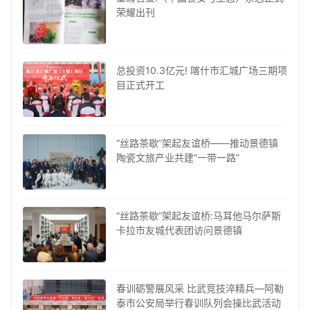
荣耀出刊
总投资10.3亿元! 喀什市汇城广场三期项
目正式开工
“丝路茶歇”架起友谊桥——推动景德镇
陶瓷文旅产业共建“一带一路”
“丝路茶歇”架起友谊桥:马耳他马尔萨斯
卡拉市友城代表团访问景德镇
春训砺警展风采 比武竞技淬精兵—阿勒
泰市公安局举行春训队列会操比武活动