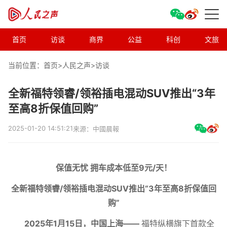
首页
访谈
商界
公益
科创
文旅
当前位置：首页>
人民之声
>
访谈
全新福特领睿/领裕插电混动SUV推出“3年
至高8折保值回购”
2025-01-20 14:51:21
来源：中國晨報
保值无忧 拥车成本低至
9
元
/
天！
全新福特领睿
/
领裕插电混动
SUV
推出“
3
年至高
8
折保值回
购”
2025
年
1
月
15
日，中国上海——
福特纵横旗下首款全