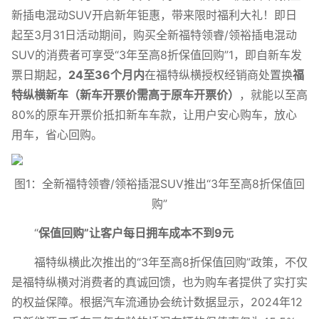
新插电混动SUV开启新年钜惠，带来限时福利大礼！即日
起至3月31日活动期间，购买全新福特领睿/领裕插电混动
SUV的消费者可享受“3年至高8折保值回购”1，即自新车发
票日期起，
24
至
36
个月内
在福特纵横授权经销商处置换
福
特纵横新车（新车开票价需高于原车开票价）
，就能以至高
80%的原车开票价抵扣新车车款，让用户安心购车，放心
用车，省心回购。
图1：全新福特领睿/领裕插混SUV推出“3年至高8折保值回
购”
“
保值回购”让客户每日拥车成本不到
9
元
福特纵横此次推出的“3年至高8折保值回购”政策，不仅
是福特纵横对消费者的真诚回馈，也为购车者提供了实打实
的权益保障。根据汽车流通协会统计数据显示，2024年12