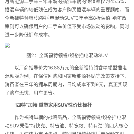
月新能源二手车三年车龄的插混车辆的保值率仅为45.5%，
插混车辆的较低残值成为客户购买插混车辆的重要顾虑。而
全新福特领睿/领裕插电混动SUV“3年至高8折保值回购”政
策则可以确保用户的二手车价值不受市场波动的影响，同时
进一步降低拥车成本。
图2：全新福特领睿/领裕插电混动SUV
以厂商指导价为16.88万元的全新福特领睿精领型插电
混动版为例，在保值回购和国家新能源补贴等政策支持下，
消费者在三年的拥车周期内，日均成本不到9元，真正实现
了购车无忧、用车更省。
“
四特”加持 重塑家用
SUV
性价比标杆
作为福特纵横的战略新品，全新福特领睿/领裕插电混
动SUV凭借“特快充、特省油、特宽敞、特有劲”的四大核心
优势，迅速成为市场焦点。特别是福特领睿插电混动车型，