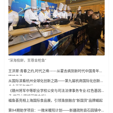
“深海极鲜，至尊金枪鱼”
王洪翠:青春之约,时代之唤-----从霍去病到新时代中国青年的
精神传承
从国际滨看杭州全球化创新之路——第九届杭商国际化创新大
会今天下午举行
《赣州将军中等职业学校公安与司法法律事务专业:红色基因传
承,井冈山精神研学之旅》
福鱼荟亮相上海国际食品展，引领渔旅融合“新国货”品牌崛起
第94期助学项目：一微米暖阳计划——新疆疏附县石园镇中心