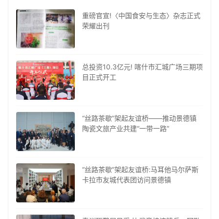
重磅官宣!〈中国食安与生态〉杂志正式
荣耀出刊
总投资10.3亿元! 喀什市汇城广场三期项
目正式开工
“丝路茶歇”架起友谊桥——推动景德镇
陶瓷文旅产业共建“一带一路”
“丝路茶歇”架起友谊桥:马耳他马尔萨斯
卡拉市友城代表团访问景德镇