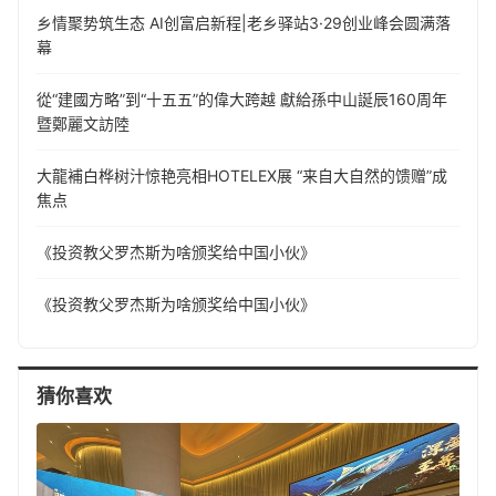
乡情聚势筑生态 AI创富启新程|老乡驿站3·29创业峰会圆满落
幕
從“建國方略”到“十五五”的偉大跨越 獻給孫中山誕辰160周年
暨鄭麗文訪陸
大龍補白桦树汁惊艳亮相HOTELEX展 “来自大自然的馈赠”成
焦点
《投资教父罗杰斯为啥颁奖给中国小伙》
《投资教父罗杰斯为啥颁奖给中国小伙》
猜你喜欢